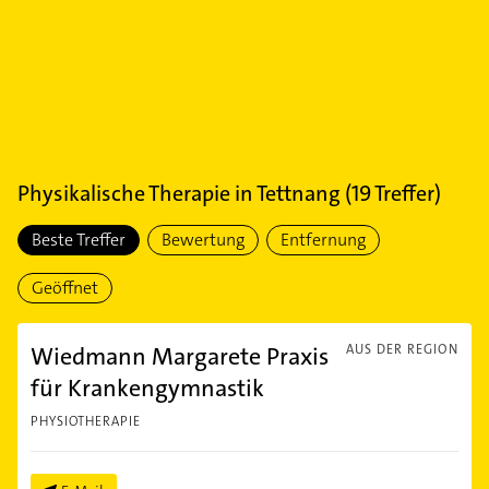
Physikalische Therapie
in
Tettnang
(
19
Treffer)
Beste Treffer
Bewertung
Entfernung
Geöffnet
Wiedmann Margarete Praxis
AUS DER REGION
für Krankengymnastik
PHYSIOTHERAPIE