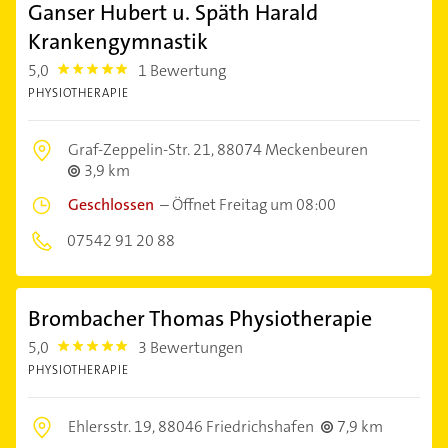
Ganser Hubert u. Späth Harald
Krankengymnastik
5,0
1 Bewertung
5.0
PHYSIOTHERAPIE
Graf-Zeppelin-Str. 21,
88074 Meckenbeuren
3,9 km
Geschlossen
–
Öffnet Freitag um 08:00
07542 91 20 88
Brombacher Thomas Physiotherapie
5,0
3 Bewertungen
5.0
PHYSIOTHERAPIE
Ehlersstr. 19,
88046 Friedrichshafen
7,9 km