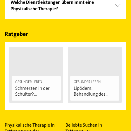
Welche Dienstleistungen übernimmt eine
Bitte beachten Sie, dass diese an Sonn- und
Physikalische Therapie?
Feiertagen abweichen können.
Folgende Leistungen werden angeboten:
Lymphdrainage, Wärmeanwendungen,
krankengymnastik, massage und Cranio-sacrale-
Ratgeber
Therapie.
GESÜNDER LEBEN
GESÜNDER LEBEN
Schmerzen in der
Lipödem:
Schulter?
Behandlung des
Eingeklemmtes...
"Reiterhosen-
Syndroms"
Physikalische Therapie in
Beliebte Suchen in