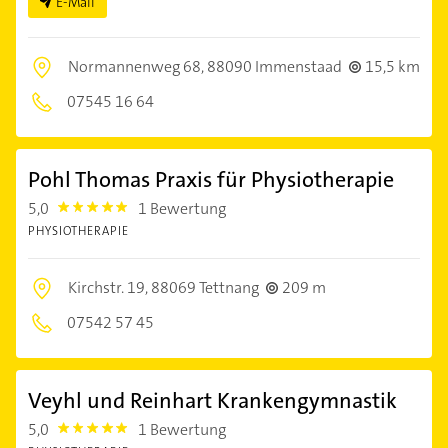
E-Mail
Normannenweg 68,
88090 Immenstaad
15,5 km
07545 16 64
Pohl Thomas Praxis für Physiotherapie
5,0
1 Bewertung
5.0
PHYSIOTHERAPIE
Kirchstr. 19,
88069 Tettnang
209 m
07542 57 45
Veyhl und Reinhart Krankengymnastik
5,0
1 Bewertung
5.0