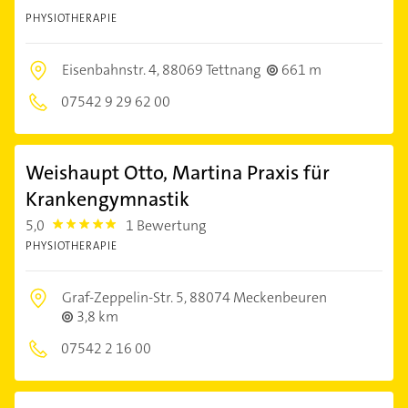
PHYSIOTHERAPIE
Eisenbahnstr. 4,
88069 Tettnang
661 m
07542 9 29 62 00
Weishaupt Otto, Martina Praxis für
Krankengymnastik
5,0
1 Bewertung
5.0
PHYSIOTHERAPIE
Graf-Zeppelin-Str. 5,
88074 Meckenbeuren
3,8 km
07542 2 16 00