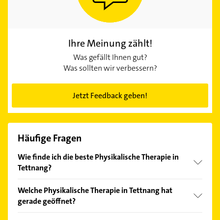
Ihre Meinung zählt!
Was gefällt Ihnen gut?
Was sollten wir verbessern?
Jetzt Feedback geben!
Häufige Fragen
Wie finde ich die beste Physikalische Therapie in
Tettnang?
Vergleichen Sie alle Anbieter anhand echter
Welche Physikalische Therapie in Tettnang hat
Kundenmeinungen und profitieren Sie von den
gerade geöffnet?
Empfehlungen. Die Suchergebnisse können Sie sich
einfach nach
Bewertungen
sortiert anzeigen lassen.
Im Anbieter-Bereich finden Sie alle
Öffnungszeiten
.