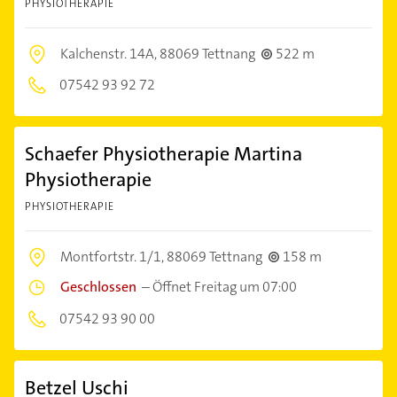
PHYSIOTHERAPIE
Kalchenstr. 14A,
88069 Tettnang
522 m
07542 93 92 72
Schaefer Physiotherapie Martina
Physiotherapie
PHYSIOTHERAPIE
Montfortstr. 1/1,
88069 Tettnang
158 m
Geschlossen
–
Öffnet Freitag um 07:00
07542 93 90 00
Betzel Uschi