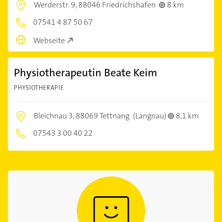
Werderstr. 9,
88046 Friedrichshafen
8 km
07541 4 87 50 67
Webseite
Physiotherapeutin Beate Keim
PHYSIOTHERAPIE
Bleichnau 3,
88069 Tettnang
(Langnau)
8,1 km
07543 3 00 40 22