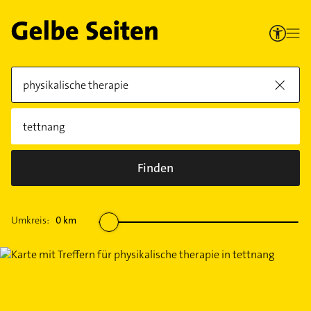
Finden
Umkreis:
0
km