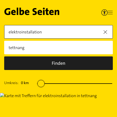
Finden
Umkreis:
0
km