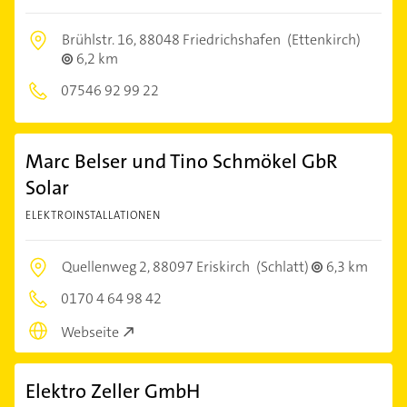
Brühlstr. 16,
88048 Friedrichshafen
(Ettenkirch)
6,2 km
07546 92 99 22
Marc Belser und Tino Schmökel GbR
Solar
ELEKTROINSTALLATIONEN
Quellenweg 2,
88097 Eriskirch
(Schlatt)
6,3 km
0170 4 64 98 42
Webseite
Elektro Zeller GmbH