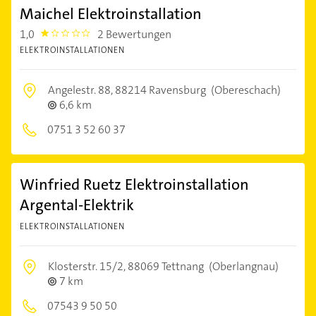
Maichel Elektroinstallation
1,0
2 Bewertungen
1.0
ELEKTROINSTALLATIONEN
Angelestr. 88,
88214 Ravensburg
(Obereschach)
6,6 km
0751 3 52 60 37
Winfried Ruetz Elektroinstallation
Argental-Elektrik
ELEKTROINSTALLATIONEN
Klosterstr. 15/2,
88069 Tettnang
(Oberlangnau)
7 km
07543 9 50 50