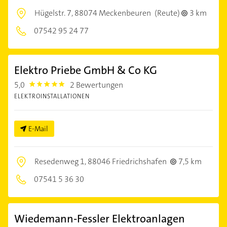
Hügelstr. 7,
88074 Meckenbeuren
(Reute)
3 km
07542 95 24 77
Elektro Priebe GmbH & Co KG
5,0
2 Bewertungen
5.0
ELEKTROINSTALLATIONEN
E-Mail
Resedenweg 1,
88046 Friedrichshafen
7,5 km
07541 5 36 30
Wiedemann-Fessler Elektroanlagen