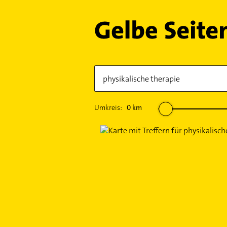
Umkreis:
0
km