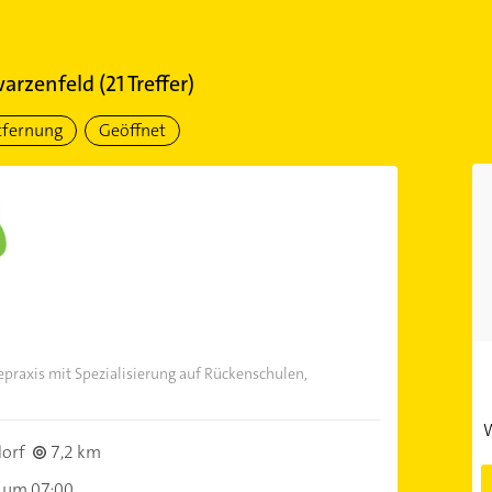
arzenfeld
(
21
Treffer)
tfernung
Geöffnet
praxis mit Spezialisierung auf Rückenschulen,
W
orf
7,2 km
 um 07:00