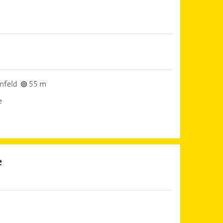
nfeld
55 m
e
e