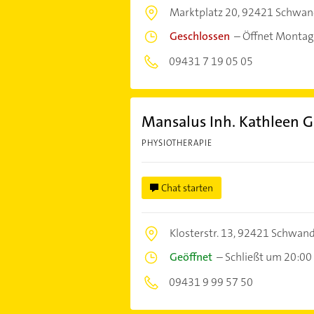
Marktplatz 20,
92421 Schwan
Geschlossen
–
Öffnet Montag
09431 7 19 05 05
Mansalus Inh. Kathleen G
PHYSIOTHERAPIE
Chat starten
Klosterstr. 13,
92421 Schwand
Geöffnet
–
Schließt um 20:00
09431 9 99 57 50