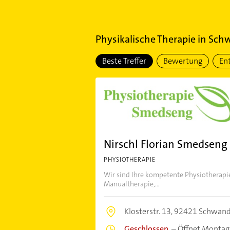
Physikalische Therapie
in
Schw
Beste Treffer
Bewertung
En
Nirschl Florian Smedseng
PHYSIOTHERAPIE
Wir sind Ihre kompetente Physiotherapie
Manualtherapie,...
Klosterstr. 13,
92421 Schwand
Geschlossen
–
Öffnet Montag