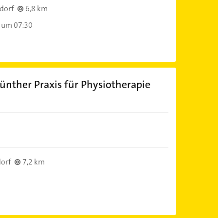
dorf
6,8 km
 um 07:30
ünther Praxis für Physiotherapie
orf
7,2 km