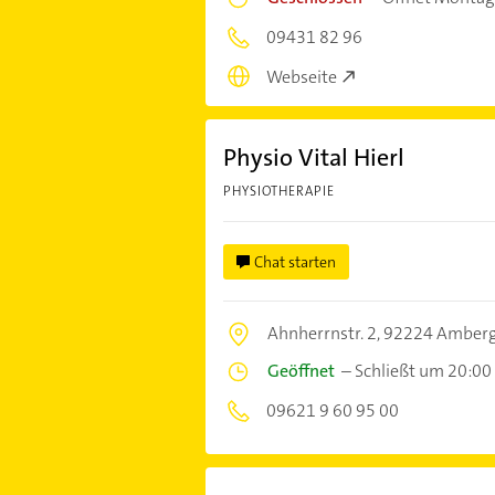
09431 82 96
Webseite
Physio Vital Hierl
PHYSIOTHERAPIE
Chat starten
Ahnherrnstr. 2,
92224 Amber
Geöffnet
–
Schließt um 20:00
09621 9 60 95 00