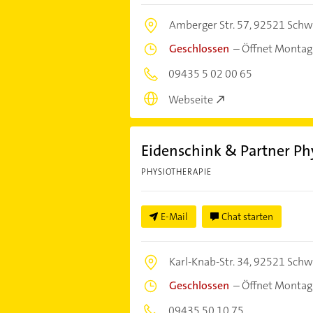
Amberger Str. 57,
92521 Schw
Geschlossen
–
Öffnet Montag
09435 5 02 00 65
Webseite
Eidenschink & Partner Ph
PHYSIOTHERAPIE
E-Mail
Chat starten
Karl-Knab-Str. 34,
92521 Schw
Geschlossen
–
Öffnet Montag
09435 50 10 75