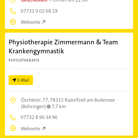
07731 9 02 68 19
Webseite
Physiotherapie Zimmermann & Team
Krankengymnastik
PHYSIOTHERAPIE
E-Mail
Öschlestr. 77,
78315 Radolfzell am Bodensee
(Böhringen)
7,7 km
07732 8 90 34 96
Webseite