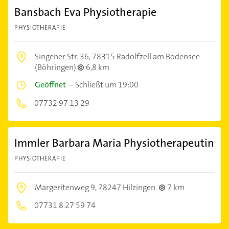
Bansbach Eva Physiotherapie
PHYSIOTHERAPIE
Singener Str. 36,
78315 Radolfzell am Bodensee
(Böhringen)
6,8 km
Geöffnet
–
Schließt um 19:00
07732 97 13 29
Immler Barbara Maria Physiotherapeutin
PHYSIOTHERAPIE
Margeritenweg 9,
78247 Hilzingen
7 km
07731 8 27 59 74