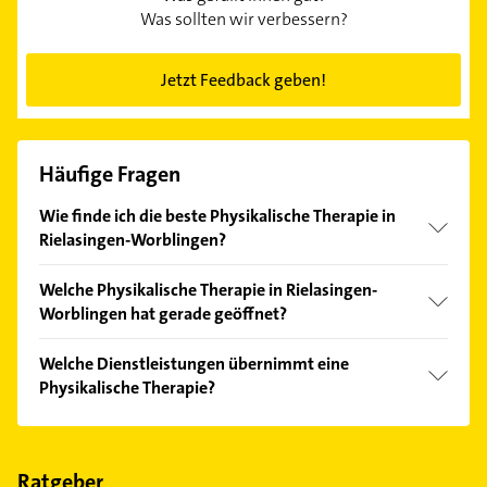
Was sollten wir verbessern?
Jetzt Feedback geben!
Häufige Fragen
Wie finde ich die beste Physikalische Therapie in
Rielasingen-Worblingen?
Vergleichen Sie alle Anbieter anhand echter
Welche Physikalische Therapie in Rielasingen-
Kundenmeinungen und profitieren Sie von den
Worblingen hat gerade geöffnet?
Empfehlungen. Die Suchergebnisse können Sie sich
einfach nach
Bewertungen
sortiert anzeigen lassen.
Im Anbieter-Bereich finden Sie alle
Öffnungszeiten
.
Welche Dienstleistungen übernimmt eine
Bitte beachten Sie, dass diese an Sonn- und
Physikalische Therapie?
Feiertagen abweichen können.
Folgende Leistungen werden angeboten:
krankengymnastik, Lymphdrainage, massage,
Wärmeanwendungen und Cranio-sacrale-Therapie.
Ratgeber