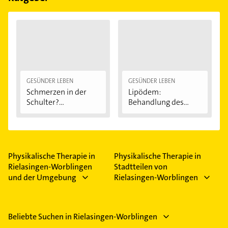
GESÜNDER LEBEN
GESÜNDER LEBEN
Schmerzen in der
Lipödem:
Schulter?
Behandlung des
Eingeklemmtes...
"Reiterhosen-
Syndroms"
Physikalische Therapie in
Physikalische Therapie in
Rielasingen-Worblingen
Stadtteilen von
und der Umgebung
Rielasingen-Worblingen
Beliebte Suchen in Rielasingen-Worblingen