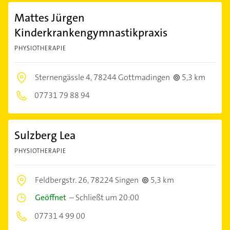
Mattes Jürgen
Kinderkrankengymnastikpraxis
PHYSIOTHERAPIE
Sternengässle 4,
78244 Gottmadingen
5,3 km
07731 79 88 94
Sulzberg Lea
PHYSIOTHERAPIE
Feldbergstr. 26,
78224 Singen
5,3 km
Geöffnet
–
Schließt um 20:00
07731 4 99 00