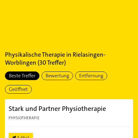
Physikalische Therapie
in
Rielasingen-
Worblingen
(
30
Treffer)
Beste Treffer
Bewertung
Entfernung
Geöffnet
Stark und Partner Physiotherapie
PHYSIOTHERAPIE
E-Mail