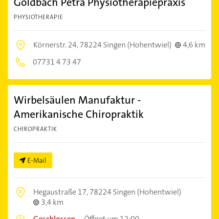
Goldbach Petra Physiotherapiepraxis
PHYSIOTHERAPIE
Körnerstr. 24,
78224 Singen (Hohentwiel)
4,6 km
07731 4 73 47
Wirbelsäulen Manufaktur -
Amerikanische Chiropraktik
CHIROPRAKTIK
E-Mail
Hegaustraße 17,
78224 Singen (Hohentwiel)
3,4 km
Geschlossen
–
Öffnet um 12:00