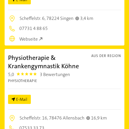
Scheffelstr. 6,
78224 Singen
3,4 km
07731 4 88 65
Webseite
Physiotherapie &
AUS DER REGION
Krankengymnastik Köhne
5,0
3 Bewertungen
5.0
PHYSIOTHERAPIE
E-Mail
Scheffelstr. 16,
78476 Allensbach
16,9 km
07533 33 73