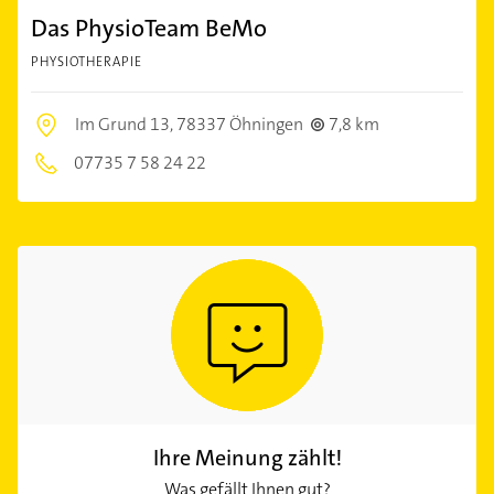
Das PhysioTeam BeMo
PHYSIOTHERAPIE
Im Grund 13,
78337 Öhningen
7,8 km
07735 7 58 24 22
Ihre Meinung zählt!
Was gefällt Ihnen gut?