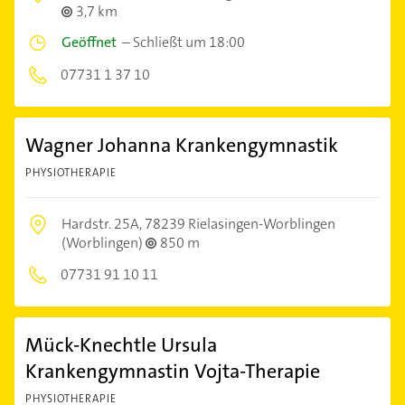
3,7 km
Geöffnet
–
Schließt um 18:00
07731 1 37 10
Wagner Johanna Krankengymnastik
PHYSIOTHERAPIE
Hardstr. 25A,
78239 Rielasingen-Worblingen
(Worblingen)
850 m
07731 91 10 11
Mück-Knechtle Ursula
Krankengymnastin Vojta-Therapie
PHYSIOTHERAPIE