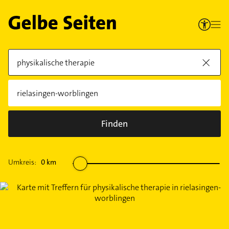
Finden
Umkreis:
0
km