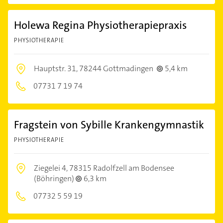
Holewa Regina Physiotherapiepraxis
PHYSIOTHERAPIE
Hauptstr. 31,
78244 Gottmadingen
5,4 km
07731 7 19 74
Fragstein von Sybille Krankengymnastik
PHYSIOTHERAPIE
Ziegelei 4,
78315 Radolfzell am Bodensee
(Böhringen)
6,3 km
07732 5 59 19