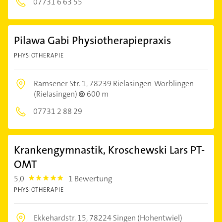
07731 6 63 55
Pilawa Gabi Physiotherapiepraxis
PHYSIOTHERAPIE
Ramsener Str. 1,
78239 Rielasingen-Worblingen
(Rielasingen)
600 m
07731 2 88 29
Krankengymnastik, Kroschewski Lars PT-
OMT
5,0
1 Bewertung
5.0
PHYSIOTHERAPIE
Ekkehardstr. 15,
78224 Singen (Hohentwiel)