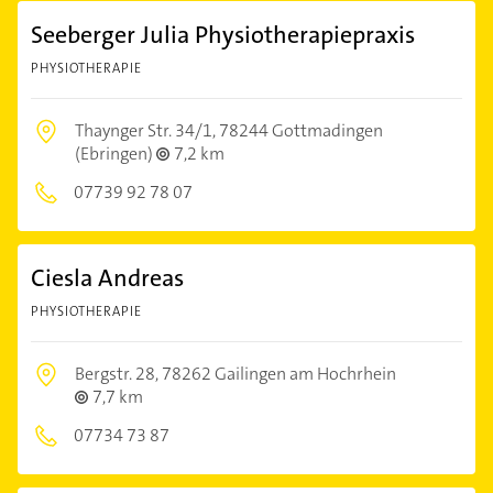
Seeberger Julia Physiotherapiepraxis
PHYSIOTHERAPIE
Thaynger Str. 34/1,
78244 Gottmadingen
(Ebringen)
7,2 km
07739 92 78 07
Ciesla Andreas
PHYSIOTHERAPIE
Bergstr. 28,
78262 Gailingen am Hochrhein
7,7 km
07734 73 87