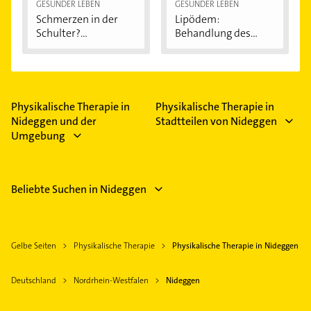
GESÜNDER LEBEN
GESÜNDER LEBEN
Schmerzen in der
Lipödem:
Schulter?
Behandlung des
Eingeklemmtes...
"Reiterhosen-
Syndroms"
Physikalische Therapie in
Physikalische Therapie in
Nideggen und der
Stadtteilen von Nideggen
Umgebung
Beliebte Suchen in Nideggen
Gelbe Seiten
Physikalische Therapie
Physikalische Therapie in Nideggen
Deutschland
Nordrhein-Westfalen
Nideggen