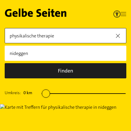
Finden
Umkreis:
0
km