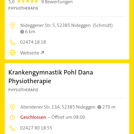
5,0
9 Bewertungen
5.0
PHYSIOTHERAPIE
Nideggener Str. 5,
52385 Nideggen
(Schmidt)
6 km
02474 18 18
Webseite
Krankengymnastik Pohl Dana
Physiotherapie
PHYSIOTHERAPIE
Abendener Str. 13A,
52385 Nideggen
270 m
Geschlossen
–
Öffnet um 08:00
02427 90 18 55