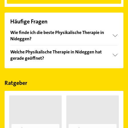
Häufige Fragen
Wie finde ich die beste Physikalische Therapie in
Nideggen?
Vergleichen Sie alle Anbieter anhand echter
Welche Physikalische Therapie in Nideggen hat
Kundenmeinungen und profitieren Sie von den
gerade geöffnet?
Empfehlungen. Die Suchergebnisse können Sie sich
einfach nach
Bewertungen
sortiert anzeigen lassen.
Im Anbieter-Bereich finden Sie alle
Öffnungszeiten
.
Bitte beachten Sie, dass diese an Sonn- und
Feiertagen abweichen können.
Ratgeber