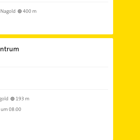
 Nagold
400 m
entrum
gold
193 m
 um 08:00