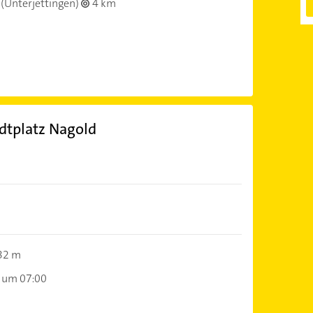
(Unterjettingen)
4 km
dtplatz Nagold
32 m
 um 07:00