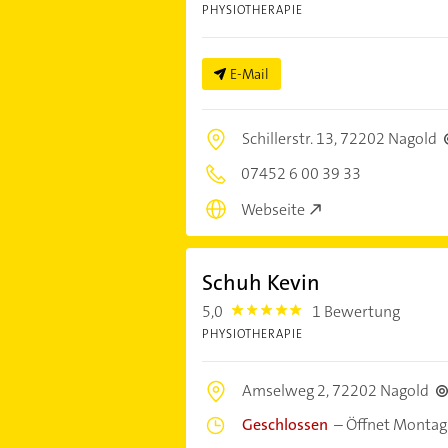
PHYSIOTHERAPIE
E-Mail
Schillerstr. 13,
72202 Nagold
07452 6 00 39 33
Webseite
Schuh Kevin
5,0
1 Bewertung
5.0
PHYSIOTHERAPIE
Amselweg 2,
72202 Nagold
Geschlossen
–
Öffnet Montag