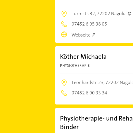
Turmstr. 32,
72202 Nagold
07452 6 05 38 05
Webseite
Köther Michaela
PHYSIOTHERAPIE
Leonhardstr. 23,
72202 Nagol
07452 6 00 33 34
Physiotherapie- und Reh
Binder