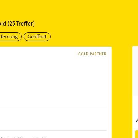
ld
(
25
Treffer)
tfernung
Geöffnet
GOLD PARTNER
W