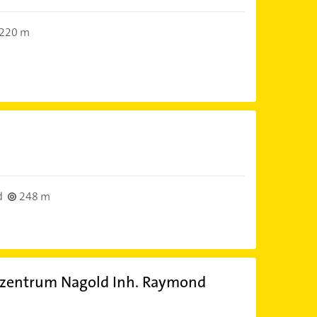
220 m
d
248 m
azentrum Nagold Inh. Raymond