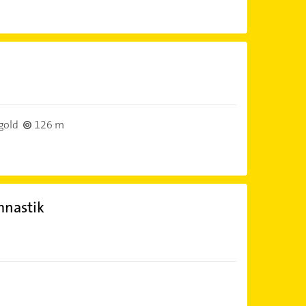
gold
126 m
mnastik