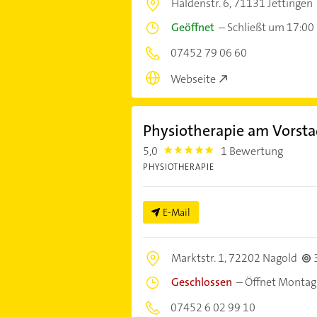
Haldenstr. 6,
71131 Jettingen
Geöffnet
–
Schließt um 17:00
07452 79 06 60
Webseite
Physiotherapie am Vorsta
5,0
1 Bewertung
5.0
PHYSIOTHERAPIE
E-Mail
Marktstr. 1,
72202 Nagold
Geschlossen
–
Öffnet Montag
07452 6 02 99 10