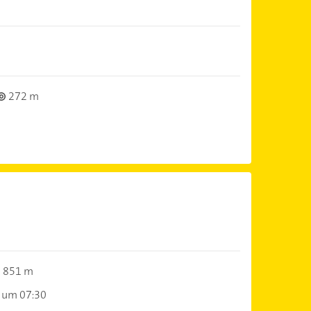
272 m
851 m
 um 07:30