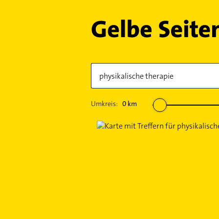
Umkreis:
0
km