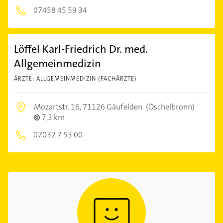
07458 45 59 34
Löffel Karl-Friedrich Dr. med.
Allgemeinmedizin
ÄRZTE: ALLGEMEINMEDIZIN (FACHÄRZTE)
Mozartstr. 16,
71126 Gäufelden
(Öschelbronn)
7,3 km
07032 7 53 00