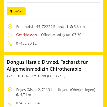
E-Mail
Friedhofstr. 45,
72229 Rohrdorf
3,6 km
Geschlossen
–
Öffnet Montag um 07:30
07452 30 12
Dongus Harald Dr.med. Facharzt für
Allgemeinmedizin Chirotherapie
ÄRZTE: ALLGEMEINMEDIZIN (FACHÄRZTE)
Enges Gässle 2,
71131 Jettingen
(Oberjettingen)
4,7 km
07452 7 80 04