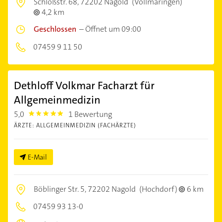
Schloßstr. 68,
72202 Nagold
(Vollmaringen)
4,2 km
Geschlossen
–
Öffnet um 09:00
07459 9 11 50
Dethloff Volkmar Facharzt für
Allgemeinmedizin
5,0
1 Bewertung
5.0
ÄRZTE: ALLGEMEINMEDIZIN (FACHÄRZTE)
E-Mail
Böblinger Str. 5,
72202 Nagold
(Hochdorf)
6 km
07459 93 13-0