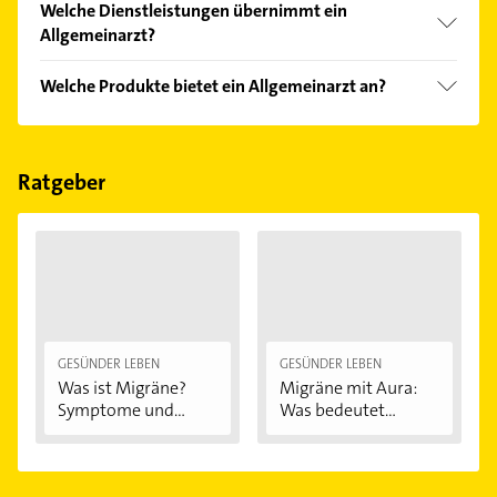
Welche Dienstleistungen übernimmt ein
Bitte beachten Sie, dass diese an Sonn- und
Allgemeinarzt?
Feiertagen abweichen können.
Folgende Leistungen werden angeboten:
Welche Produkte bietet ein Allgemeinarzt an?
Belastungs-EKG, Blutdruckmessung, Diabetes, EKG
und Ernährungsberatung.
Das Angebot umfasst unter anderem Check-Up,
Ultraschall und gutachten.
Ratgeber
GESÜNDER LEBEN
GESÜNDER LEBEN
Was ist Migräne?
Migräne mit Aura:
Symptome und...
Was bedeutet...