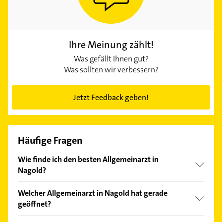
Ihre Meinung zählt!
Was gefällt Ihnen gut?
Was sollten wir verbessern?
Jetzt Feedback geben!
Häufige Fragen
Wie finde ich den besten Allgemeinarzt in
Nagold?
Vergleichen Sie alle Anbieter anhand echter
Welcher Allgemeinarzt in Nagold hat gerade
Kundenmeinungen und profitieren Sie von den
geöffnet?
Empfehlungen. Die Suchergebnisse können Sie sich
einfach nach
Bewertungen
sortiert anzeigen lassen.
Im Anbieter-Bereich finden Sie alle
Öffnungszeiten
.