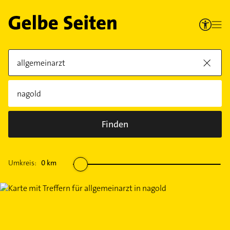
Finden
Umkreis:
0
km