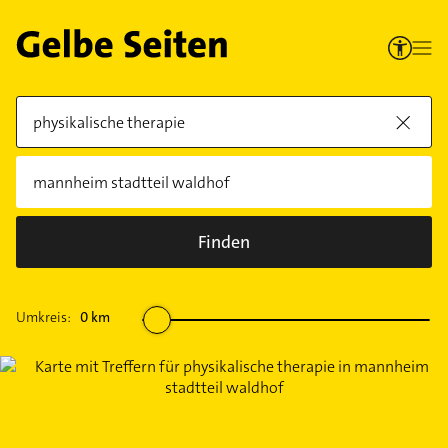
Finden
Umkreis:
0
km