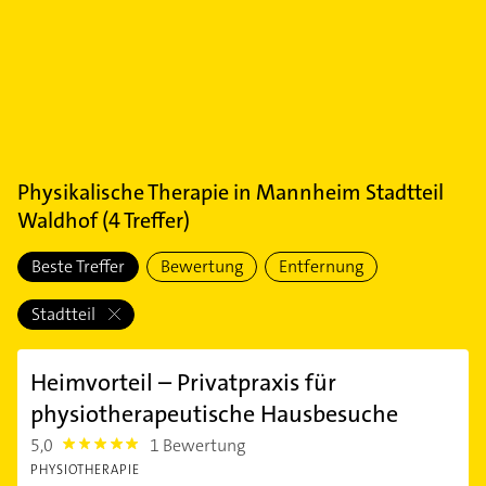
Physikalische Therapie
in
Mannheim Stadtteil
Waldhof
(
4
Treffer)
Beste Treffer
Bewertung
Entfernung
Stadtteil
Heimvorteil – Privatpraxis für
physiotherapeutische Hausbesuche
5,0
1 Bewertung
5.0
PHYSIOTHERAPIE