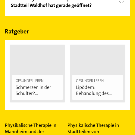
Kundenmeinungen und profitieren Sie von den
Stadtteil Waldhof hat gerade geöffnet?
Empfehlungen. Die Suchergebnisse können Sie sich
einfach nach
Bewertungen
sortiert anzeigen lassen.
Im Anbieter-Bereich finden Sie alle
Öffnungszeiten
.
Bitte beachten Sie, dass diese an Sonn- und
Feiertagen abweichen können.
Ratgeber
GESÜNDER LEBEN
GESÜNDER LEBEN
Schmerzen in der
Lipödem:
Schulter?
Behandlung des
Eingeklemmtes...
"Reiterhosen-
Syndroms"
Physikalische Therapie in
Physikalische Therapie in
Mannheim und der
Stadtteilen von