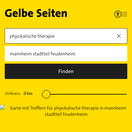
Finden
Umkreis:
0
km