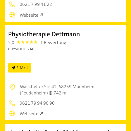
0621 7 99 41 22
Webseite
Physiotherapie Dettmann
5,0
1 Bewertung
5.0
PHYSIOTHERAPIE
E-Mail
Wallstadter Str. 42,
68259 Mannheim
(Feudenheim)
742 m
0621 79 94 90 90
Webseite