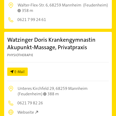
Walter-Flex-Str. 6,
68259 Mannheim
(Feudenheim)
358 m
0621 7 99 24 61
Watzinger Doris Krankengymnastin
Akupunkt-Massage, Privatpraxis
PHYSIOTHERAPIE
E-Mail
Unteres Kirchfeld 29,
68259 Mannheim
(Feudenheim)
388 m
0621 79 82 26
Webseite