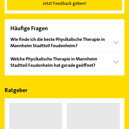
Jetzt Feedback geben!
Häufige Fragen
Wie finde ich die beste Physikalische Therapie in
Mannheim Stadtteil Feudenheim?
Vergleichen Sie alle Anbieter anhand echter
Welche Physikalische Therapie in Mannheim
Kundenmeinungen und profitieren Sie von den
Stadtteil Feudenheim hat gerade geöffnet?
Empfehlungen. Die Suchergebnisse können Sie sich
einfach nach
Bewertungen
sortiert anzeigen lassen.
Im Anbieter-Bereich finden Sie alle
Öffnungszeiten
.
Bitte beachten Sie, dass diese an Sonn- und
Feiertagen abweichen können.
Ratgeber