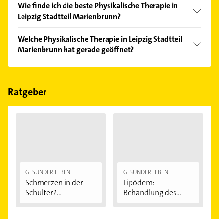
Wie finde ich die beste Physikalische Therapie in
Leipzig Stadtteil Marienbrunn?
Vergleichen Sie alle Anbieter anhand echter
Welche Physikalische Therapie in Leipzig Stadtteil
Kundenmeinungen und profitieren Sie von den
Marienbrunn hat gerade geöffnet?
Empfehlungen. Die Suchergebnisse können Sie sich
einfach nach
Bewertungen
sortiert anzeigen lassen.
Im Anbieter-Bereich finden Sie alle
Öffnungszeiten
.
Bitte beachten Sie, dass diese an Sonn- und
Feiertagen abweichen können.
Ratgeber
GESÜNDER LEBEN
GESÜNDER LEBEN
Schmerzen in der
Lipödem:
Schulter?
Behandlung des
Eingeklemmtes...
"Reiterhosen-
Syndroms"