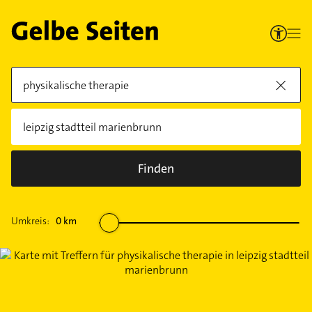
Finden
Umkreis:
0
km