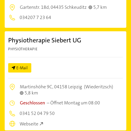
Gartenstr. 18d,
04435 Schkeuditz
5,7 km
034207 7 23 64
Physiotherapie Siebert UG
PHYSIOTHERAPIE
E-Mail
Martinshöhe 9C,
04158 Leipzig
(Wiederitzsch)
5,8 km
Geschlossen
–
Öffnet Montag um 08:00
0341 52 04 79 50
Webseite