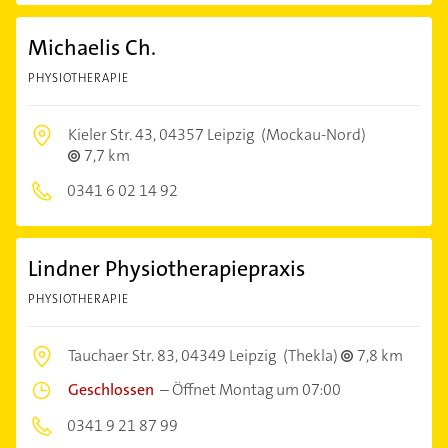
Michaelis Ch.
PHYSIOTHERAPIE
Kieler Str. 43,
04357 Leipzig
(Mockau-Nord)
7,7 km
0341 6 02 14 92
Lindner Physiotherapiepraxis
PHYSIOTHERAPIE
Tauchaer Str. 83,
04349 Leipzig
(Thekla)
7,8 km
Geschlossen
–
Öffnet Montag um 07:00
0341 9 21 87 99