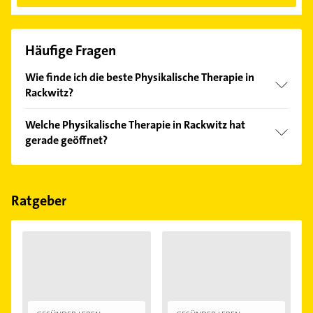
Häufige Fragen
Wie finde ich die beste Physikalische Therapie in
Rackwitz?
Vergleichen Sie alle Anbieter anhand echter
Welche Physikalische Therapie in Rackwitz hat
Kundenmeinungen und profitieren Sie von den
gerade geöffnet?
Empfehlungen. Die Suchergebnisse können Sie sich
einfach nach
Bewertungen
sortiert anzeigen lassen.
Im Anbieter-Bereich finden Sie alle
Öffnungszeiten
.
Bitte beachten Sie, dass diese an Sonn- und
Feiertagen abweichen können.
Ratgeber