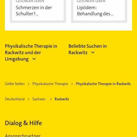
GESÜNDER LEBEN
GESÜNDER LEBEN
Schmerzen in der
Lipödem:
Schulter?
Behandlung des
Eingeklemmtes...
"Reiterhosen-
Syndroms"
Physikalische Therapie in
Beliebte Suchen in
Rackwitz und der
Rackwitz
Umgebung
Gelbe Seiten
Physikalische Therapie
Physikalische Therapie in Rackwitz
Deutschland
Sachsen
Rackwitz
Dialog & Hilfe
Ansprechpartner