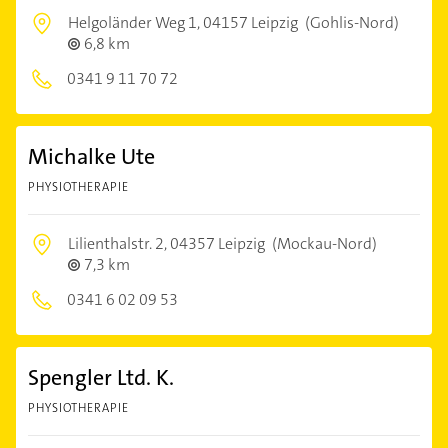
Helgoländer Weg 1,
04157 Leipzig
(Gohlis-Nord)
6,8 km
0341 9 11 70 72
Michalke Ute
PHYSIOTHERAPIE
Lilienthalstr. 2,
04357 Leipzig
(Mockau-Nord)
7,3 km
0341 6 02 09 53
Spengler Ltd. K.
PHYSIOTHERAPIE