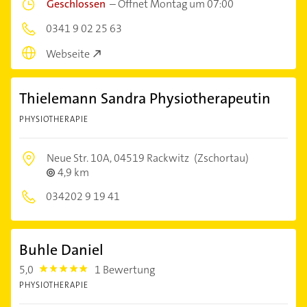
Geschlossen
–
Öffnet Montag um 07:00
0341 9 02 25 63
Webseite
Thielemann Sandra Physiotherapeutin
PHYSIOTHERAPIE
Neue Str. 10A,
04519 Rackwitz
(Zschortau)
4,9 km
034202 9 19 41
Buhle Daniel
5,0
1 Bewertung
5.0
PHYSIOTHERAPIE