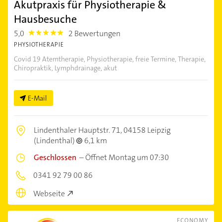
Akutpraxis für Physiotherapie &
Hausbesuche
5,0
2 Bewertungen
5.0
PHYSIOTHERAPIE
Covid 19 Atemtherapie, Physiotherapie, freie Termine, Therapie,
Chiropraktik, Lymphdrainage, akut
E-Mail
Lindenthaler Hauptstr. 71,
04158 Leipzig
(Lindenthal)
6,1 km
Geschlossen
–
Öffnet Montag um 07:30
0341 92 79 00 86
Webseite
ECONOMY