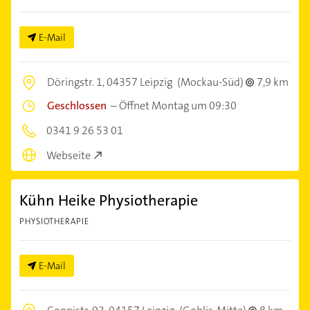
E-Mail
Döringstr. 1,
04357 Leipzig
(Mockau-Süd)
7,9 km
Geschlossen
–
Öffnet Montag um 09:30
0341 9 26 53 01
Webseite
Kühn Heike Physiotherapie
PHYSIOTHERAPIE
E-Mail