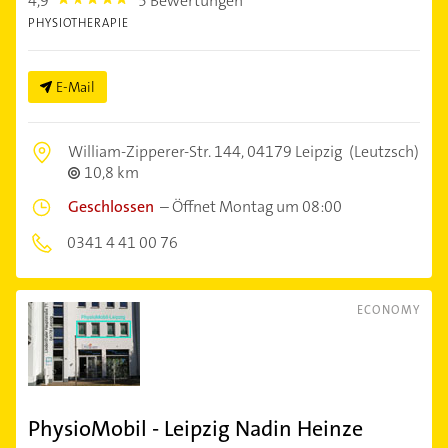
4,9
5 Bewertungen
4.9
PHYSIOTHERAPIE
E-Mail
William-Zipperer-Str. 144,
04179 Leipzig
(Leutzsch)
10,8 km
Geschlossen
–
Öffnet Montag um 08:00
0341 4 41 00 76
ECONOMY
PhysioMobil - Leipzig Nadin Heinze