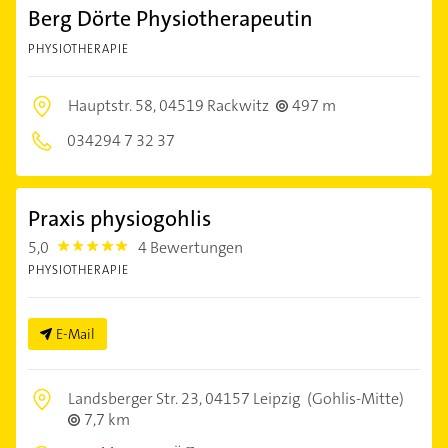
Berg Dörte Physiotherapeutin
PHYSIOTHERAPIE
Hauptstr. 58,
04519 Rackwitz
497 m
034294 7 32 37
Praxis physiogohlis
5,0
4 Bewertungen
5.0
PHYSIOTHERAPIE
E-Mail
Landsberger Str. 23,
04157 Leipzig
(Gohlis-Mitte)
7,7 km