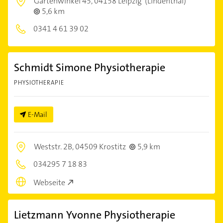
Gartenwinkel 45,
04158 Leipzig
(Lindenthal)
5,6 km
0341 4 61 39 02
Schmidt Simone Physiotherapie
PHYSIOTHERAPIE
E-Mail
Weststr. 2B,
04509 Krostitz
5,9 km
034295 7 18 83
Webseite
Lietzmann Yvonne Physiotherapie