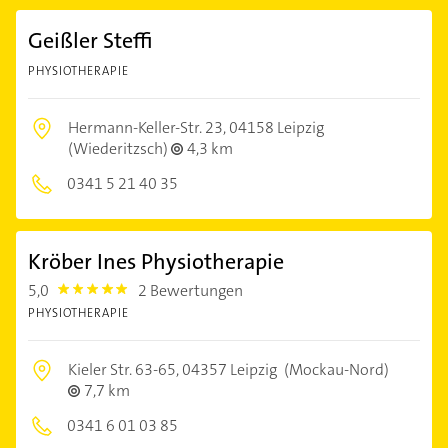
Geißler Steffi
PHYSIOTHERAPIE
Hermann-Keller-Str. 23,
04158 Leipzig
(Wiederitzsch)
4,3 km
0341 5 21 40 35
Kröber Ines Physiotherapie
5,0
2 Bewertungen
5.0
PHYSIOTHERAPIE
Kieler Str. 63-65,
04357 Leipzig
(Mockau-Nord)
7,7 km
0341 6 01 03 85