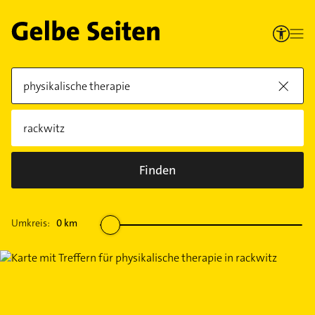
Finden
Umkreis:
0
km