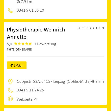
7,9 km
0341 9 01 05 10
Physiotherapie Weinrich
AUS DER REGION
Annette
5,0
1 Bewertung
5.0
PHYSIOTHERAPIE
E-Mail
Coppistr. 53A,
04157 Leipzig
(Gohlis-Mitte)
8 km
0341 9 11 24 25
Webseite