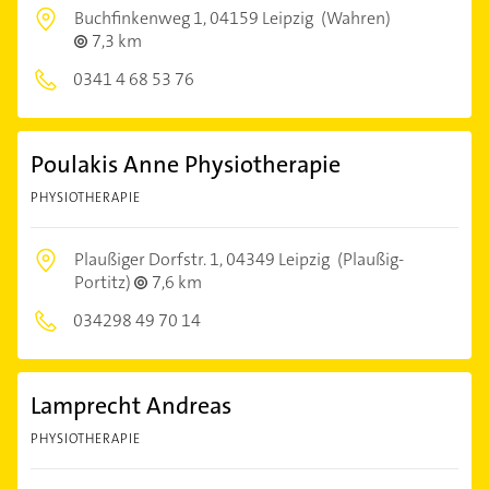
Buchfinkenweg 1,
04159 Leipzig
(Wahren)
7,3 km
0341 4 68 53 76
Poulakis Anne Physiotherapie
PHYSIOTHERAPIE
Plaußiger Dorfstr. 1,
04349 Leipzig
(Plaußig-
Portitz)
7,6 km
034298 49 70 14
Lamprecht Andreas
PHYSIOTHERAPIE