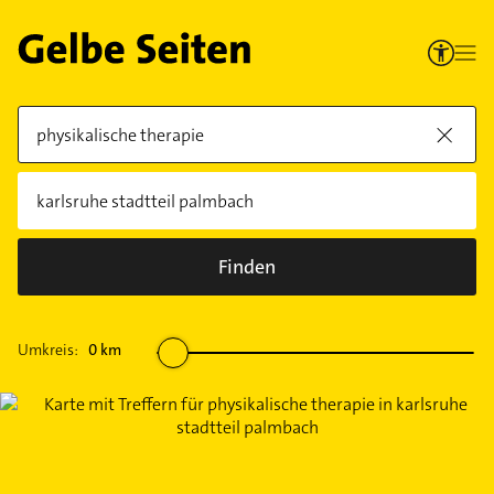
Finden
Umkreis:
0
km