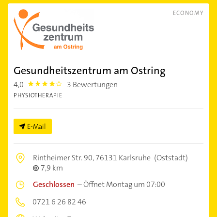
ECONOMY
Gesundheitszentrum am Ostring
4,0
3 Bewertungen
4.0
PHYSIOTHERAPIE
E-Mail
Rintheimer Str. 90,
76131 Karlsruhe
(Oststadt)
7,9 km
Geschlossen
–
Öffnet Montag um 07:00
0721 6 26 82 46