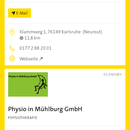
E-Mail
Klammweg 1,
76149 Karlsruhe
(Neureut)
11,8 km
0177 2 88 20 01
Webseite
ECONOMY
Physio in Mühlburg GmbH
PHYSIOTHERAPIE