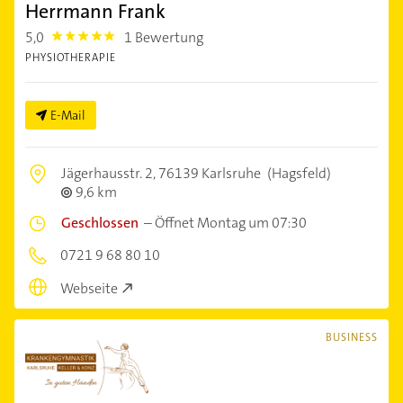
Herrmann Frank
5,0
1 Bewertung
5.0
PHYSIOTHERAPIE
E-Mail
Jägerhausstr. 2,
76139 Karlsruhe
(Hagsfeld)
9,6 km
Geschlossen
–
Öffnet Montag um 07:30
0721 9 68 80 10
Webseite
BUSINESS