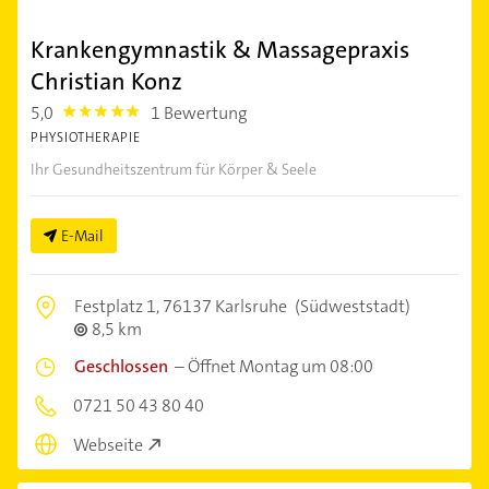
Krankengymnastik & Massagepraxis
Christian Konz
5,0
1 Bewertung
5.0
PHYSIOTHERAPIE
Ihr Gesundheitszentrum für Körper & Seele
E-Mail
Festplatz 1,
76137 Karlsruhe
(Südweststadt)
8,5 km
Geschlossen
–
Öffnet Montag um 08:00
0721 50 43 80 40
Webseite