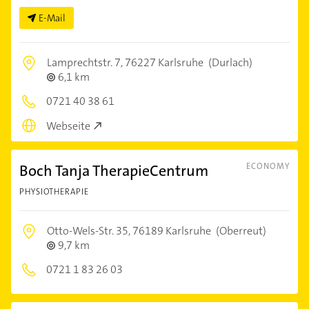
E-Mail
Lamprechtstr. 7,
76227 Karlsruhe
(Durlach)
6,1 km
0721 40 38 61
Webseite
Boch Tanja TherapieCentrum
ECONOMY
PHYSIOTHERAPIE
Otto-Wels-Str. 35,
76189 Karlsruhe
(Oberreut)
9,7 km
0721 1 83 26 03