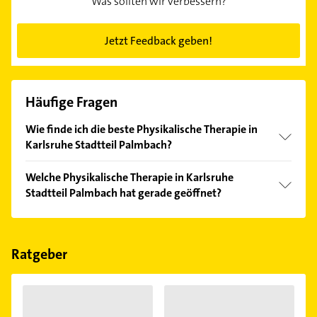
Was sollten wir verbessern?
Jetzt Feedback geben!
Häufige Fragen
Wie finde ich die beste Physikalische Therapie in
Karlsruhe Stadtteil Palmbach?
Vergleichen Sie alle Anbieter anhand echter
Welche Physikalische Therapie in Karlsruhe
Kundenmeinungen und profitieren Sie von den
Stadtteil Palmbach hat gerade geöffnet?
Empfehlungen. Die Suchergebnisse können Sie sich
einfach nach
Bewertungen
sortiert anzeigen lassen.
Im Anbieter-Bereich finden Sie alle
Öffnungszeiten
.
Bitte beachten Sie, dass diese an Sonn- und
Feiertagen abweichen können.
Ratgeber