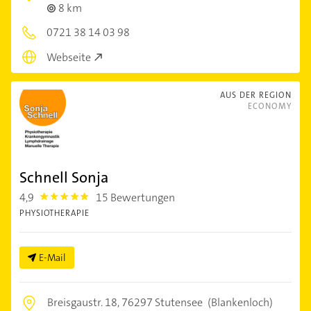
8 km
0721 38 14 03 98
Webseite
AUS DER REGION
ECONOMY
Schnell Sonja
4,9
15 Bewertungen
4.9
PHYSIOTHERAPIE
E-Mail
Breisgaustr. 18,
76297 Stutensee
(Blankenloch)