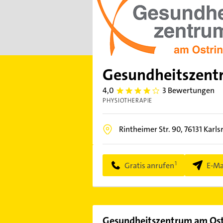
Gesundheitszent
4,0
3 Bewertungen
4.0
PHYSIOTHERAPIE
Rintheimer Str. 90,
76131
Karls
Gratis anrufen
E-Ma
Gesundheitszentrum am Ost