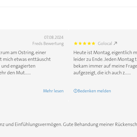
07.08.2024
Freds Bewertung
Golocal
5.0
rum am Ostring, einer
Heute ist Montag, eigentlich m
at mich etwas enttäuscht
leider zu Ende. Jeden Montag t
n und engagierten
bekam immer auf meine Fragen
r den Mut......
aufgezeigt, die ich auch z......
Mehr lesen
Bedenken melden
z und Einfühlungsvermögen. Gute Behandung meiner Rückenschme