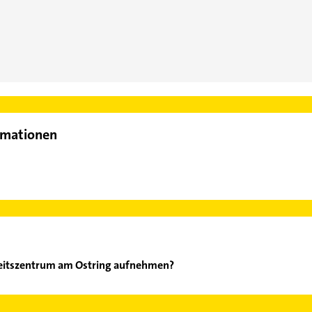
rmationen
heitszentrum am Ostring aufnehmen?
esundheitszentrum am Ostring aufzunehmen. Einfach die passende
ktdaten-Bereich auswählen. Hier finden Sie alle
Kontaktdaten
.