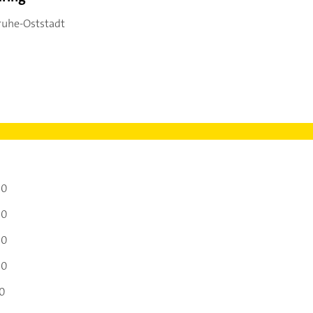
sruhe-Oststadt
00
00
00
00
00