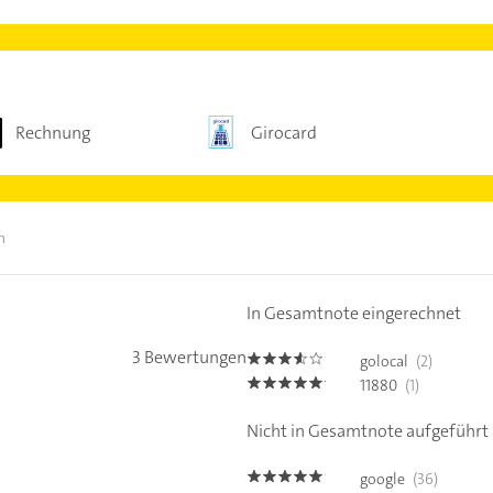
Rechnung
Girocard
n
In Gesamtnote eingerechnet
3 Bewertungen
golocal
(2)
3.5
11880
(1)
5.0
Nicht in Gesamtnote aufgeführt
google
(36)
4.9