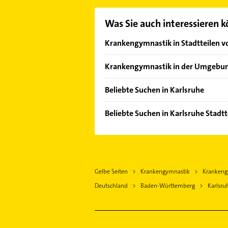
Was Sie auch interessieren 
Krankengymnastik in Stadtteilen v
Beiertheim-Bulach
Krankengymnastik in der Umgebu
Bergwald
Stutensee
Daxlanden
Beliebte Suchen in Karlsruhe
Pfinztal
Durlach
Phoniatrie
Ettlingen
Beliebte Suchen in Karlsruhe Stadtt
Grötzingen
Logopädie
Eggenstein-Leopoldshafen
Rechtsanwalt
Grünwettersbach
Rechtsanwalt
Weingarten (Baden)
Immobilien
Grünwinkel
Klempner
Waldbronn
Immobilienmakler
Hohenwettersbach
Gasinstallateur
Walzbachtal
Gelbe Seiten
Krankengymnastik
Krankeng
Klempner
Innenstadt-West
Sanitärinstallation
Karlsbad
Deutschland
Baden-Württemberg
Karlsru
Gasinstallateur
Mühlburg
Zahnarzt
Rheinstetten
Sanitärinstallation
Maxau
Elektroinstallation
Remchingen
Zahnarzt
Neureut
Elektriker