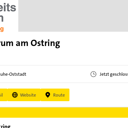
rum am Ostring
ruhe-Oststadt
Jetzt geschlos
il
Website
Route
ring