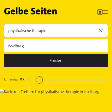
Finden
Umkreis:
0
km