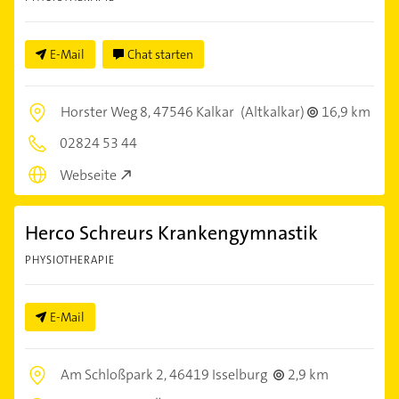
E-Mail
Chat starten
Horster Weg 8,
47546 Kalkar
(Altkalkar)
16,9 km
02824 53 44
Webseite
Herco Schreurs Krankengymnastik
PHYSIOTHERAPIE
E-Mail
Am Schloßpark 2,
46419 Isselburg
2,9 km