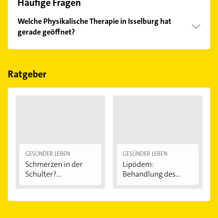
Häufige Fragen
Welche Physikalische Therapie in Isselburg hat
gerade geöffnet?
Im Anbieter-Bereich finden Sie alle
Öffnungszeiten
.
Bitte beachten Sie, dass diese an Sonn- und
Feiertagen abweichen können.
Ratgeber
GESÜNDER LEBEN
GESÜNDER LEBEN
Schmerzen in der
Lipödem:
Schulter?
Behandlung des
Eingeklemmtes...
"Reiterhosen-
Syndroms"