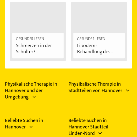
GESÜNDER LEBEN
GESÜNDER LEBEN
Schmerzen in der
Lipödem:
Schulter?
Behandlung des
Eingeklemmtes...
"Reiterhosen-
Syndroms"
Physikalische Therapie in
Physikalische Therapie in
Hannover und der
Stadtteilen von Hannover
Umgebung
Beliebte Suchen in
Beliebte Suchen in
Hannover
Hannover Stadtteil
Linden-Nord