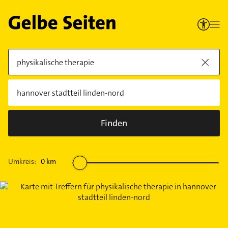
Finden
Umkreis:
0
km