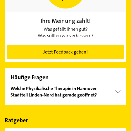
Ihre Meinung zählt!
Was gefällt Ihnen gut?
Was sollten wir verbessern?
Jetzt Feedback geben!
Häufige Fragen
Welche Physikalische Therapie in Hannover
Stadtteil Linden-Nord hat gerade geöffnet?
Im Anbieter-Bereich finden Sie alle
Öffnungszeiten
.
Bitte beachten Sie, dass diese an Sonn- und
Feiertagen abweichen können.
Ratgeber