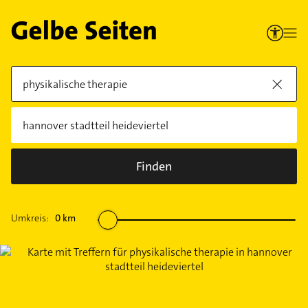
Finden
Umkreis:
0
km