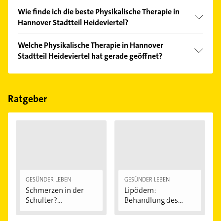
Wie finde ich die beste Physikalische Therapie in
Hannover Stadtteil Heideviertel?
Vergleichen Sie alle Anbieter anhand echter
Welche Physikalische Therapie in Hannover
Kundenmeinungen und profitieren Sie von den
Stadtteil Heideviertel hat gerade geöffnet?
Empfehlungen. Die Suchergebnisse können Sie sich
einfach nach
Bewertungen
sortiert anzeigen lassen.
Im Anbieter-Bereich finden Sie alle
Öffnungszeiten
.
Bitte beachten Sie, dass diese an Sonn- und
Feiertagen abweichen können.
Ratgeber
GESÜNDER LEBEN
GESÜNDER LEBEN
Schmerzen in der
Lipödem:
Schulter?
Behandlung des
Eingeklemmtes...
"Reiterhosen-
Syndroms"