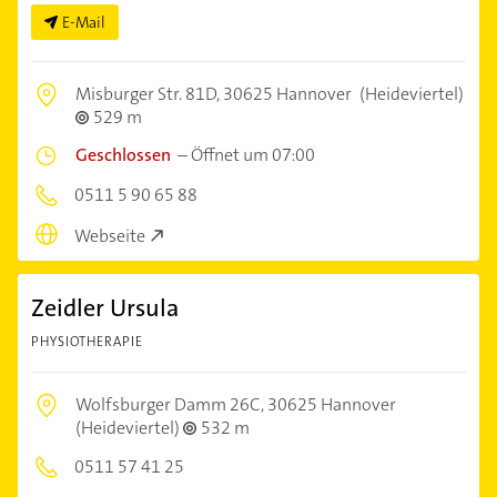
E-Mail
Misburger Str. 81D,
30625 Hannover
(Heideviertel)
529 m
Geschlossen
–
Öffnet um 07:00
0511 5 90 65 88
Webseite
Zeidler Ursula
PHYSIOTHERAPIE
Wolfsburger Damm 26C,
30625 Hannover
(Heideviertel)
532 m
0511 57 41 25