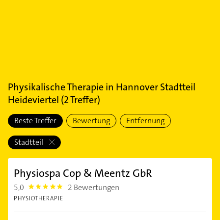
Physikalische Therapie
in
Hannover Stadtteil
Heideviertel
(
2
Treffer)
Beste Treffer
Bewertung
Entfernung
Stadtteil
Physiospa Cop & Meentz GbR
5,0
2 Bewertungen
5.0
PHYSIOTHERAPIE