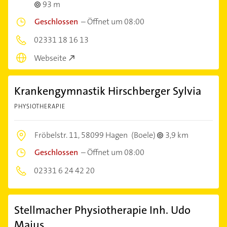
93 m
Geschlossen
–
Öffnet um 08:00
02331 18 16 13
Webseite
Krankengymnastik Hirschberger Sylvia
PHYSIOTHERAPIE
Fröbelstr. 11,
58099 Hagen
(Boele)
3,9 km
Geschlossen
–
Öffnet um 08:00
02331 6 24 42 20
Stellmacher Physiotherapie Inh. Udo
Majus