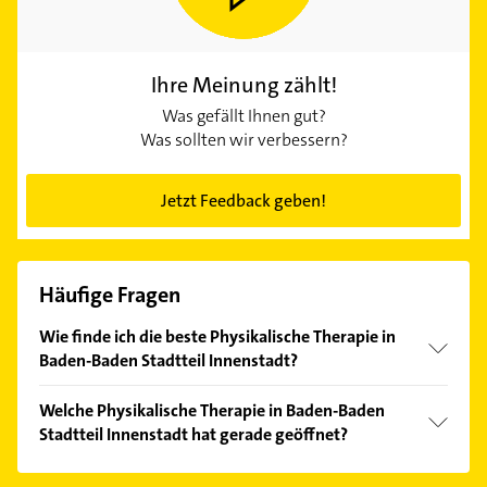
Ihre Meinung zählt!
Was gefällt Ihnen gut?
Was sollten wir verbessern?
Jetzt Feedback geben!
Häufige Fragen
Wie finde ich die beste Physikalische Therapie in
Baden-Baden Stadtteil Innenstadt?
Vergleichen Sie alle Anbieter anhand echter
Welche Physikalische Therapie in Baden-Baden
Kundenmeinungen und profitieren Sie von den
Stadtteil Innenstadt hat gerade geöffnet?
Empfehlungen. Die Suchergebnisse können Sie sich
einfach nach
Bewertungen
sortiert anzeigen lassen.
Im Anbieter-Bereich finden Sie alle
Öffnungszeiten
.