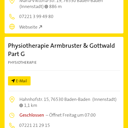
Maria-Viktoria-Str. 19,
76530 Baden-Baden
(Innenstadt)
886 m
07221 3 99 49 80
Webseite
Physiotherapie Armbruster & Gottwald
Part G
PHYSIOTHERAPIE
E-Mail
Hahnhofstr. 15,
76530 Baden-Baden
(Innenstadt)
1,1 km
Geschlossen
–
Öffnet Freitag um 07:00
07221 21 29 15