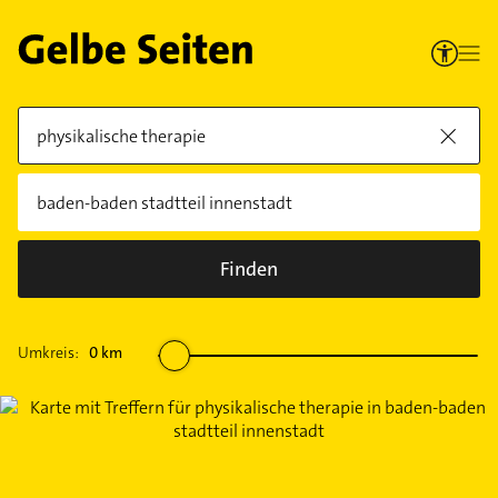
Finden
Umkreis:
0
km