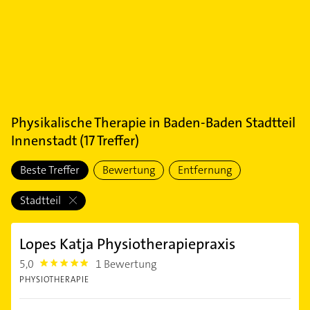
Physikalische Therapie
in
Baden-Baden Stadtteil
Innenstadt
(
17
Treffer)
Beste Treffer
Bewertung
Entfernung
Stadtteil
Lopes Katja Physiotherapiepraxis
5,0
1 Bewertung
5.0
PHYSIOTHERAPIE