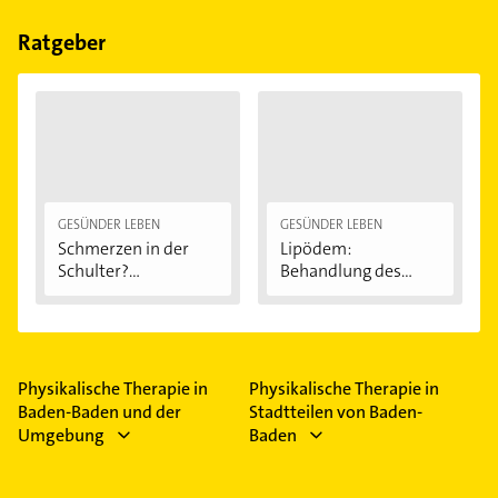
Bitte beachten Sie, dass diese an Sonn- und
Feiertagen abweichen können.
Ratgeber
GESÜNDER LEBEN
GESÜNDER LEBEN
Schmerzen in der
Lipödem:
Schulter?
Behandlung des
Eingeklemmtes...
"Reiterhosen-
Syndroms"
Physikalische Therapie in
Physikalische Therapie in
Baden-Baden und der
Stadtteilen von Baden-
Umgebung
Baden