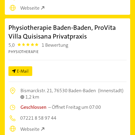
Webseite
Physiotherapie Baden-Baden, ProVita
Villa Quisisana Privatpraxis
5,0
1 Bewertung
5.0
PHYSIOTHERAPIE
E-Mail
Bismarckstr. 21,
76530 Baden-Baden
(Innenstadt)
1,2 km
Geschlossen
–
Öffnet Freitag um 07:00
07221 8 58 97 44
Webseite