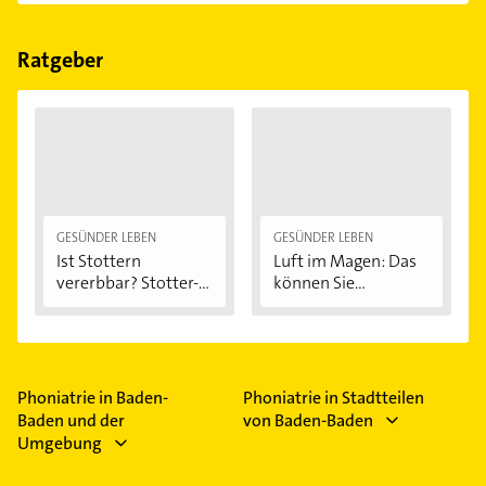
Im Anbieter-Bereich finden Sie alle
Öffnungszeiten
.
Bitte beachten Sie, dass diese an Sonn- und
Feiertagen abweichen können.
Ratgeber
GESÜNDER LEBEN
GESÜNDER LEBEN
Ist Stottern
Luft im Magen: Das
vererbbar? Stotter-
können Sie...
Ursachen...
Phoniatrie in Baden-
Phoniatrie in Stadtteilen
Baden und der
von Baden-Baden
Umgebung