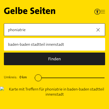
Finden
Umkreis:
0
km