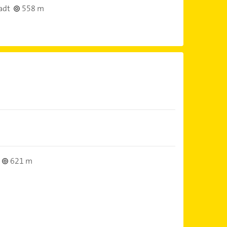
adt
558 m
621 m