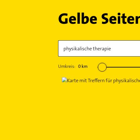
Umkreis:
0
km