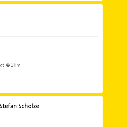
dt
1 km
 Stefan Scholze