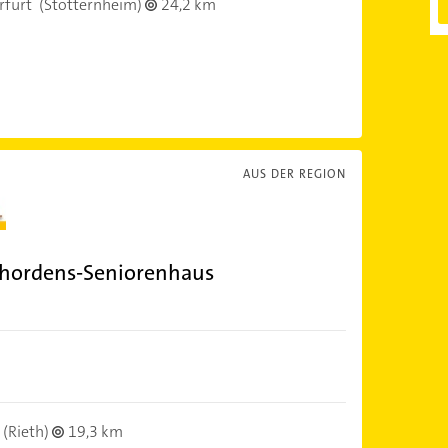
rfurt
(Stotternheim)
24,2 km
AUS DER REGION
chordens-Seniorenhaus
(Rieth)
19,3 km