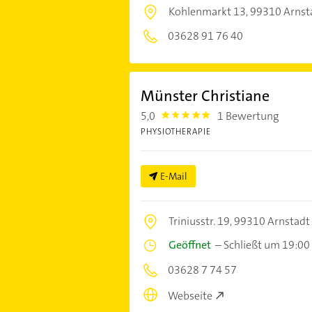
Kohlenmarkt 13,
99310 Arnst
03628 91 76 40
Münster Christiane
5,0
1 Bewertung
5.0
PHYSIOTHERAPIE
E-Mail
Triniusstr. 19,
99310 Arnstadt
Geöffnet
–
Schließt um 19:00
03628 7 74 57
Webseite