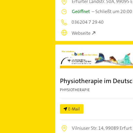
Erfurter Landstr. 50A,
99095 E
Geöffnet
–
Schließt um 20:00
036204 7 29 40
Webseite
Physiotherapie im Deuts
PHYSIOTHERAPIE
E-Mail
Vilniuser Str. 14,
99089 Erfurt