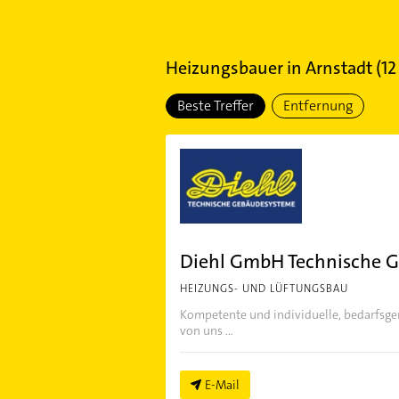
Heizungsbauer
in
Arnstadt
(
12
Beste Treffer
Entfernung
Diehl GmbH Technische 
HEIZUNGS- UND LÜFTUNGSBAU
Kompetente und individuelle, bedarfsger
von uns ...
E-Mail