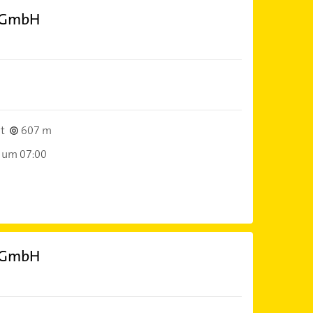
e GmbH
t
607 m
 um 07:00
e GmbH