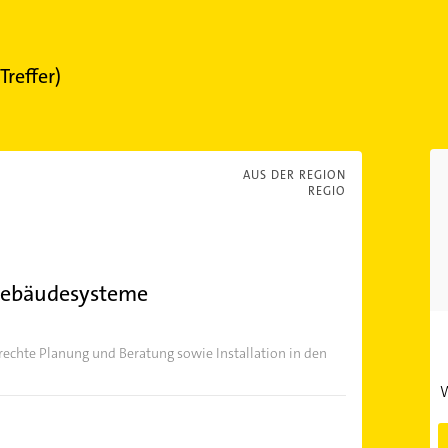
Treffer)
AUS DER REGION
REGIO
Gebäudesysteme
echte Planung und Beratung sowie Installation in den
W