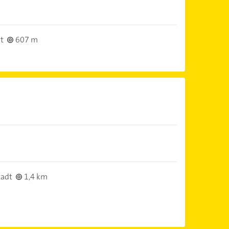
t
607 m
tadt
1,4 km