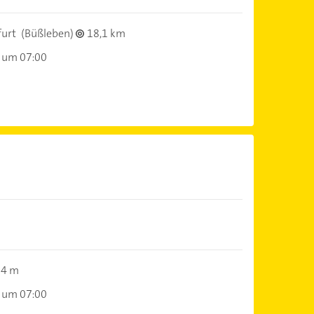
furt
(Büßleben)
18,1 km
 um 07:00
54 m
 um 07:00