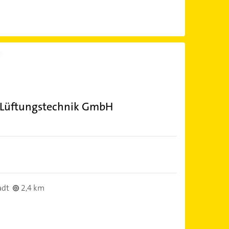
Lüftungstechnik GmbH
adt
2,4 km