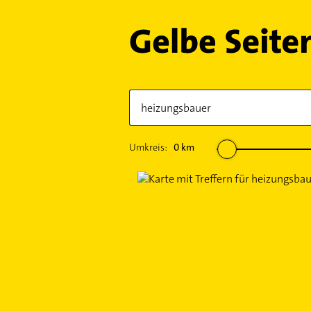
Umkreis:
0
km