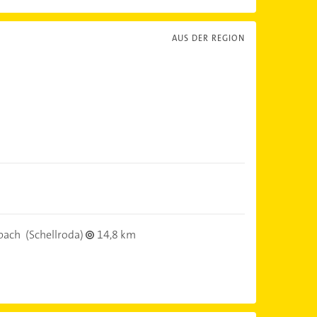
AUS DER REGION
bach
(Schellroda)
14,8 km