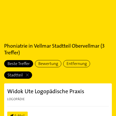
Phoniatrie
in
Vellmar Stadtteil Obervellmar
(
3
Treffer)
Beste Treffer
Bewertung
Entfernung
Stadtteil
Widok Ute Logopädische Praxis
LOGOPÄDIE
E-Mail