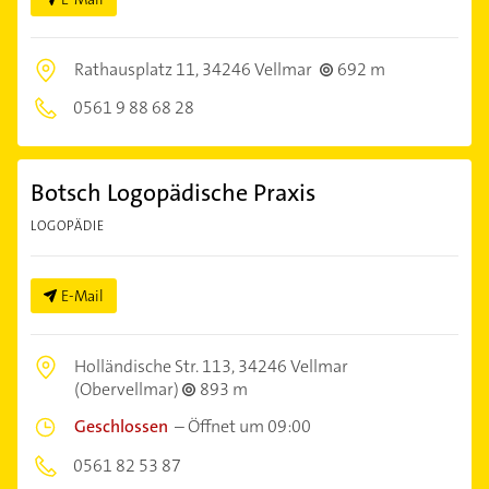
Rathausplatz 11,
34246 Vellmar
692 m
0561 9 88 68 28
Botsch Logopädische Praxis
LOGOPÄDIE
E-Mail
Holländische Str. 113,
34246 Vellmar
(Obervellmar)
893 m
Geschlossen
–
Öffnet um 09:00
0561 82 53 87