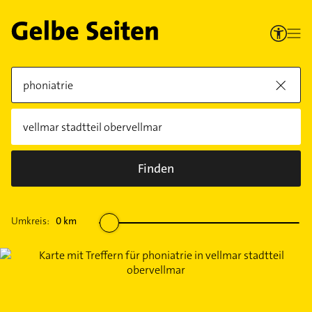
Finden
Umkreis:
0
km