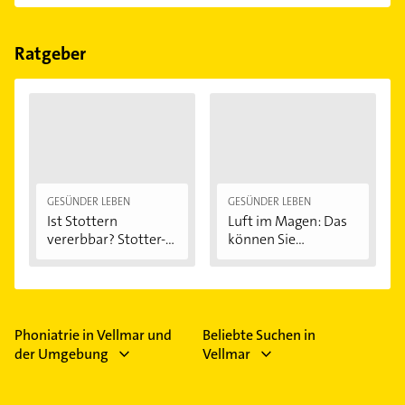
einfach nach
Bewertungen
sortiert anzeigen lassen.
Im Anbieter-Bereich finden Sie alle
Öffnungszeiten
.
Bitte beachten Sie, dass diese an Sonn- und
Feiertagen abweichen können.
Ratgeber
GESÜNDER LEBEN
GESÜNDER LEBEN
Ist Stottern
Luft im Magen: Das
vererbbar? Stotter-
können Sie...
Ursachen...
Phoniatrie in Vellmar und
Beliebte Suchen in
der Umgebung
Vellmar