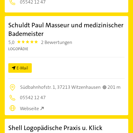
05542 12 47
Schuldt Paul Masseur und medizinischer
Bademeister
5,0
2 Bewertungen
5.0
LOGOPÄDIE
E-Mail
Südbahnhofstr. 1,
37213 Witzenhausen
201 m
05542 12 47
Webseite
Shell Logopädische Praxis u. Klick