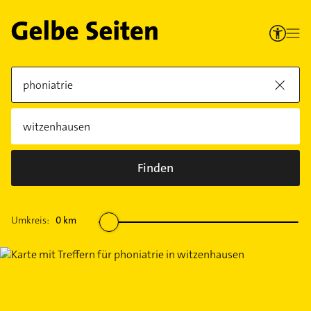
Finden
Umkreis:
0
km