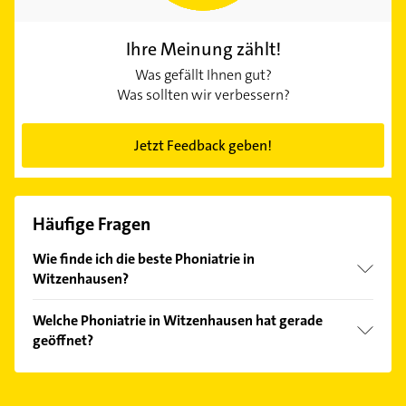
Ihre Meinung zählt!
Was gefällt Ihnen gut?
Was sollten wir verbessern?
Jetzt Feedback geben!
Häufige Fragen
Wie finde ich die beste Phoniatrie in
Witzenhausen?
Vergleichen Sie alle Anbieter anhand echter
Welche Phoniatrie in Witzenhausen hat gerade
Kundenmeinungen und profitieren Sie von den
geöffnet?
Empfehlungen. Die Suchergebnisse können Sie sich
einfach nach
Bewertungen
sortiert anzeigen lassen.
Im Anbieter-Bereich finden Sie alle
Öffnungszeiten
.
Bitte beachten Sie, dass diese an Sonn- und