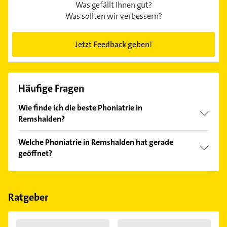
Was gefällt Ihnen gut?
Was sollten wir verbessern?
Jetzt Feedback geben!
Häufige Fragen
Wie finde ich die beste Phoniatrie in
Remshalden?
Vergleichen Sie alle Anbieter anhand echter
Welche Phoniatrie in Remshalden hat gerade
Kundenmeinungen und profitieren Sie von den
geöffnet?
Empfehlungen. Die Suchergebnisse können Sie sich
einfach nach
Bewertungen
sortiert anzeigen lassen.
Im Anbieter-Bereich finden Sie alle
Öffnungszeiten
.
Bitte beachten Sie, dass diese an Sonn- und
Feiertagen abweichen können.
Ratgeber