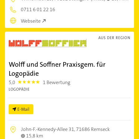
0711 6 01 22 16
Webseite
AUS DER REGION
Wolff und Soffner Praxisgem. für
Logopädie
5,0
1 Bewertung
5.0
LOGOPÄDIE
E-Mail
John-F.-Kennedy-Allee 31,
71686 Remseck
15,8 km