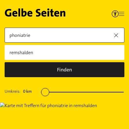
Finden
Umkreis:
0
km