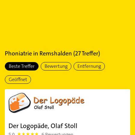
Phoniatrie
in
Remshalden
(
27
Treffer)
Beste Treffer
Bewertung
Entfernung
Geöffnet
Der Logopäde, Olaf Stoll
5,0
6 Bewertungen
5.0