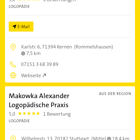
LOGOPÄDIE
E-Mail
Karlstr. 6,
71394 Kernen
(Rommelshausen)
7,5 km
07151 3 68 39 89
Webseite
Makowka Alexander
AUS DER REGION
Logopädische Praxis
5,0
1 Bewertung
5.0
LOGOPÄDIE
Wilhelmstr. 13,
70182 Stuttgart
(Mitte)
18,4 km