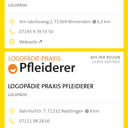
LOGOPÄDIE
Am Jakobsweg 2,
71364 Winnenden
6,3 km
07195 9 78 55 50
Webseite
AUS DER REGION
SILBER PARTNER
LOGOPÄDIE PRAXIS PFLEIDERER
LOGOPÄDIE
Bahnhofstr. 7,
71332 Waiblingen
8 km
07151 98 28 00