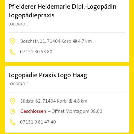
Pfleiderer Heidemarie Dipl.-Logopädin
Logopädiepraxis
LOGOPÄDIE
Boschstr. 11,
71404 Korb
4,7 km
07151 30 53 80
Logopädie Praxis Logo Haag
LOGOPÄDIE
Südstr. 62,
71404 Korb
4,8 km
Geschlossen
–
Öffnet Montag um 08:00
07151 9 81 47 40