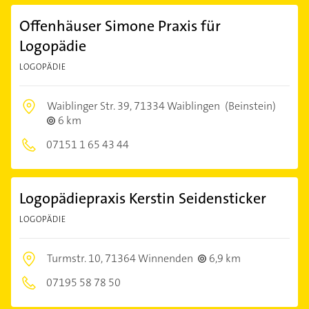
Offenhäuser Simone Praxis für
Logopädie
LOGOPÄDIE
Waiblinger Str. 39,
71334 Waiblingen
(Beinstein)
6 km
07151 1 65 43 44
Logopädiepraxis Kerstin Seidensticker
LOGOPÄDIE
Turmstr. 10,
71364 Winnenden
6,9 km
07195 58 78 50