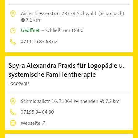
Aichschiesserstr. 6,
73773 Aichwald
(Schanbach)
7,1 km
Geöffnet
–
Schließt um 18:00
0711 16 83 63 62
Spyra Alexandra Praxis für Logopädie u.
systemische Familientherapie
LOGOPÄDIE
Schmidgallstr. 16,
71364 Winnenden
7,2 km
07195 94 04 80
Webseite