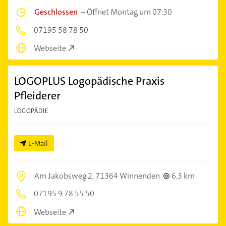
Geschlossen
–
Öffnet Montag um 07:30
07195 58 78 50
Webseite
LOGOPLUS Logopädische Praxis
Pfleiderer
LOGOPÄDIE
E-Mail
Am Jakobsweg 2,
71364 Winnenden
6,3 km
07195 9 78 55 50
Webseite