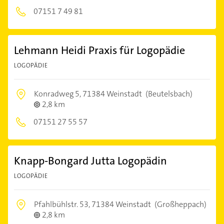
07151 7 49 81
Lehmann Heidi Praxis für Logopädie
LOGOPÄDIE
Konradweg 5,
71384 Weinstadt
(Beutelsbach)
2,8 km
07151 27 55 57
Knapp-Bongard Jutta Logopädin
LOGOPÄDIE
Pfahlbühlstr. 53,
71384 Weinstadt
(Großheppach)
2,8 km