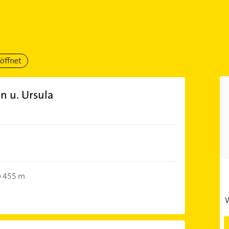
öffnet
n u. Ursula
455 m
W