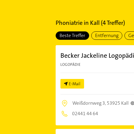
Phoniatrie
in
Kall
(
4
Treffer)
Beste Treffer
Entfernung
Ge
Becker Jackeline Logopädi
LOGOPÄDIE
E-Mail
Weißdornweg 3,
53925 Kall
02441 44 64