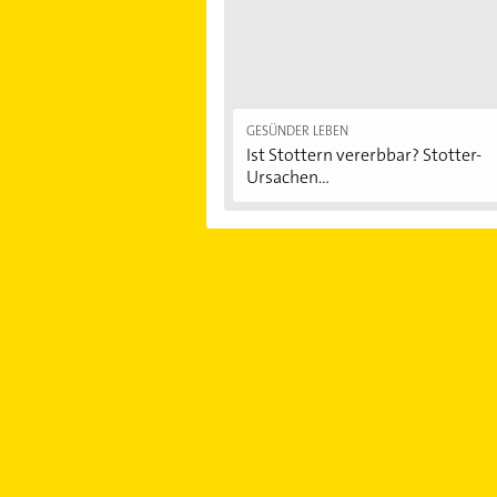
GESÜNDER LEBEN
Ist Stottern vererbbar? Stotter-
Ursachen...