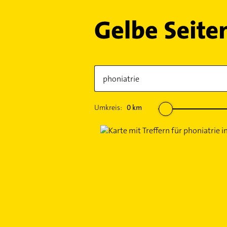
Umkreis:
0
km