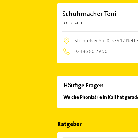
Schuhmacher Toni
LOGOPÄDIE
Steinfelder Str. 8,
53947 Nett
02486 80 29 50
Häufige Fragen
Welche Phoniatrie in Kall hat gerad
Im Anbieter-Bereich finden Sie alle
Sonn- und Feiertagen abweichen k
Ratgeber