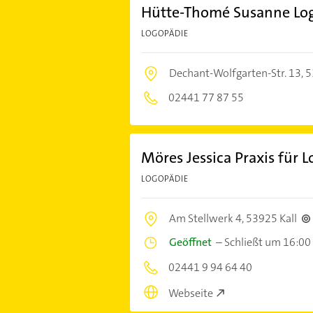
Hütte-Thomé Susanne Lo
LOGOPÄDIE
Dechant-Wolfgarten-Str. 13,
5
02441 77 87 55
Möres Jessica Praxis für 
LOGOPÄDIE
Am Stellwerk 4,
53925 Kall
Geöffnet
–
Schließt um 16:00
02441 9 94 64 40
Webseite