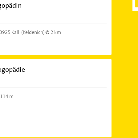
gopädin
3925 Kall
(Keldenich)
2 km
Logopädie
114 m