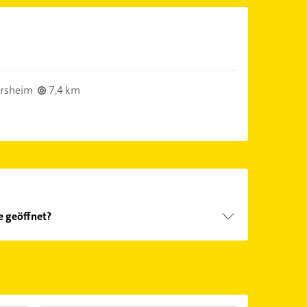
ersheim
7,4 km
e geöffnet?
Öffnungszeiten
. Bitte beachten Sie, dass diese an
önnen.