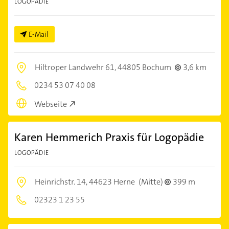
LOGOPÄDIE
E-Mail
Hiltroper Landwehr 61,
44805 Bochum
3,6 km
0234 53 07 40 08
Webseite
Karen Hemmerich Praxis für Logopädie
LOGOPÄDIE
Heinrichstr. 14,
44623 Herne
(Mitte)
399 m
02323 1 23 55