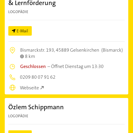
& Lernförderung
LOGOPÄDIE
E-Mail
Bismarckstr. 193,
45889 Gelsenkirchen
(Bismarck)
8 km
Geschlossen
–
Öffnet Dienstag um 13:30
0209 80 07 91 62
Webseite
Özlem Schippmann
LOGOPÄDIE