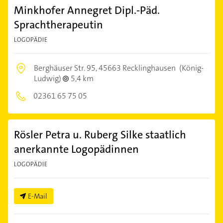
Minkhofer Annegret Dipl.-Päd.
Sprachtherapeutin
LOGOPÄDIE
Berghäuser Str. 95,
45663 Recklinghausen
(König-
Ludwig)
5,4 km
02361 65 75 05
Rösler Petra u. Ruberg Silke staatlich
anerkannte Logopädinnen
LOGOPÄDIE
E-Mail