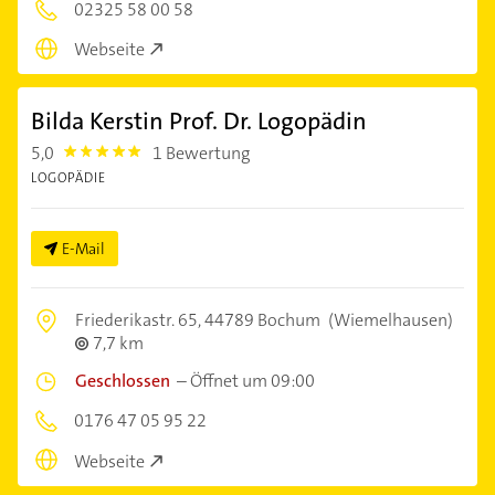
02325 58 00 58
Webseite
Bilda Kerstin Prof. Dr. Logopädin
5,0
1 Bewertung
5.0
LOGOPÄDIE
E-Mail
Friederikastr. 65,
44789 Bochum
(Wiemelhausen)
7,7 km
Geschlossen
–
Öffnet um 09:00
0176 47 05 95 22
Webseite