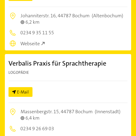
Johanniterstr. 16,
44787 Bochum
(Altenbochum)
6,2 km
0234 9 35 11 55
Webseite
Verbalis Praxis für Sprachtherapie
LOGOPÄDIE
E-Mail
Massenbergstr. 15,
44787 Bochum
(Innenstadt)
6,4 km
0234 9 26 69 03