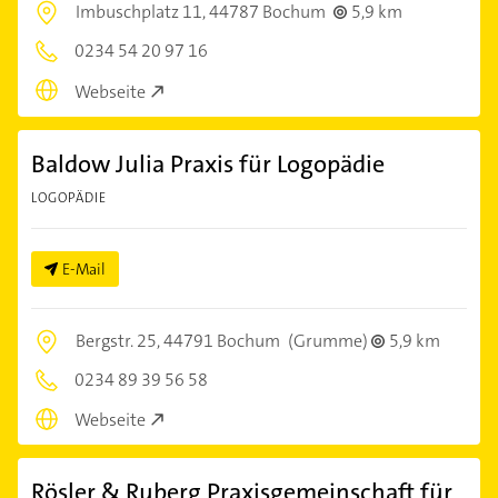
Imbuschplatz 11,
44787 Bochum
5,9 km
0234 54 20 97 16
Webseite
Baldow Julia Praxis für Logopädie
LOGOPÄDIE
E-Mail
Bergstr. 25,
44791 Bochum
(Grumme)
5,9 km
0234 89 39 56 58
Webseite
Rösler & Ruberg Praxisgemeinschaft für