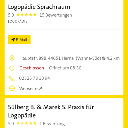
Logopädie Sprachraum
5,0
15 Bewertungen
5.0
LOGOPÄDIE
E-Mail
Hauptstr. 89B,
44651 Herne
(Wanne-Süd)
4,2 km
Geschlossen
–
Öffnet um 08:30
02325 78 10 94
Webseite
Sülberg B. & Marek S. Praxis für
Logopädie
5,0
1 Bewertung
5.0