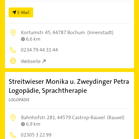
E-Mail
Kortumstr. 45,
44787 Bochum
(Innenstadt)
6,6 km
0234 79 44 31 44
Webseite
Streitwieser Monika u. Zweydinger Petra
Logopädie, Sprachtherapie
LOGOPÄDIE
Bahnhofstr. 281,
44579 Castrop-Rauxel
(Rauxel)
6,9 km
02305 3 22 99