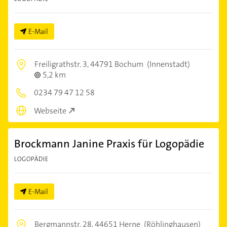
E-Mail
Freiligrathstr. 3,
44791 Bochum
(Innenstadt)
5,2 km
0234 79 47 12 58
Webseite
Brockmann Janine Praxis für Logopädie
LOGOPÄDIE
E-Mail
Bergmannstr. 28,
44651 Herne
(Röhlinghausen)