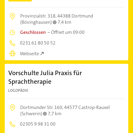
Provinzialstr. 318,
44388 Dortmund
(Bövinghausen)
7,4 km
Geschlossen
–
Öffnet um 09:00
0231 61 80 50 52
Webseite
Vorschulte Julia Praxis für
Sprachtherapie
LOGOPÄDIE
Dortmunder Str. 160,
44577 Castrop-Rauxel
(Schwerin)
7,7 km
02305 9 98 31 00