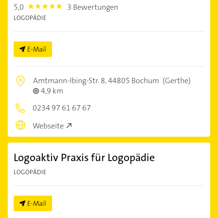
5,0
3 Bewertungen
5.0
LOGOPÄDIE
E-Mail
Amtmann-Ibing-Str. 8,
44805 Bochum
(Gerthe)
4,9 km
0234 97 61 67 67
Webseite
Logoaktiv Praxis für Logopädie
LOGOPÄDIE
E-Mail