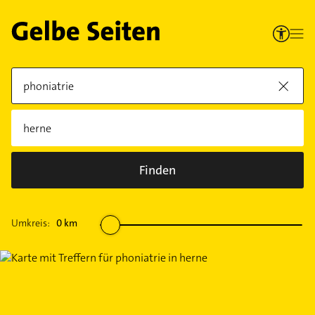
Finden
Umkreis:
0
km