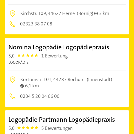
Kirchstr. 109,
44627 Herne
(Börnig)
3 km
02323 38 07 08
Nomina Logopädie Logopädiepraxis
5,0
1 Bewertung
5.0
LOGOPÄDIE
Kortumstr. 101,
44787 Bochum
(Innenstadt)
6,1 km
0234 5 20 04 66 00
Logopädie Partmann Logopädiepraxis
5,0
5 Bewertungen
5.0