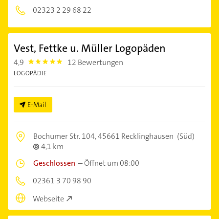
02323 2 29 68 22
Vest, Fettke u. Müller Logopäden
4,9
12 Bewertungen
4.9
LOGOPÄDIE
E-Mail
Bochumer Str. 104,
45661 Recklinghausen
(Süd)
4,1 km
Geschlossen
–
Öffnet um 08:00
02361 3 70 98 90
Webseite