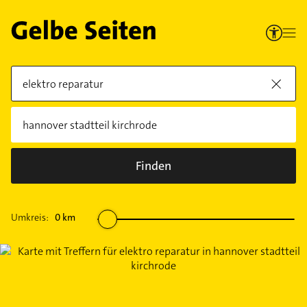
Finden
Umkreis:
0
km