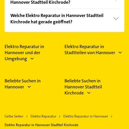
Hannover Stadtteil Kirchrode?
Vergleichen Sie alle Anbieter anhand echter
Welche Elektro Reparatur in Hannover Stadtteil
Kundenmeinungen und profitieren Sie von den
Kirchrode hat gerade geöffnet?
Empfehlungen. Die Suchergebnisse können Sie sich
einfach nach
Bewertungen
sortiert anzeigen lassen.
Im Anbieter-Bereich finden Sie alle
Öffnungszeiten
.
Bitte beachten Sie, dass diese an Sonn- und
Feiertagen abweichen können.
Elektro Reparatur in
Elektro Reparatur in
Hannover und der
Stadtteilen von Hannover
Umgebung
Beliebte Suchen in
Beliebte Suchen in
Hannover
Hannover Stadtteil
Kirchrode
Gelbe Seiten
Elektro Reparatur
Elektro Reparatur in Hannover
Elektro Reparatur in Hannover Stadtteil Kirchrode