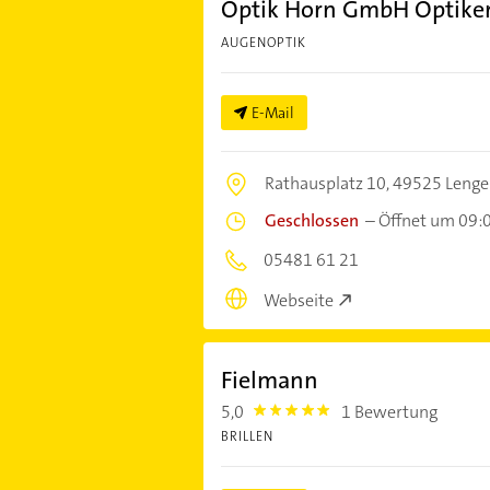
Optik Horn GmbH Optike
AUGENOPTIK
E-Mail
Rathausplatz 10,
49525 Lenge
Geschlossen
–
Öffnet um 09:
05481 61 21
Webseite
Fielmann
5,0
1 Bewertung
5.0
BRILLEN