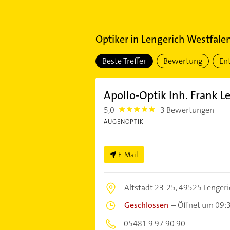
Optiker
in
Lengerich Westfale
Beste Treffer
Bewertung
En
Apollo-Optik Inh. Frank 
5,0
3 Bewertungen
5.0
AUGENOPTIK
E-Mail
Altstadt 23-25,
49525 Lengeri
Geschlossen
–
Öffnet um 09:
05481 9 97 90 90