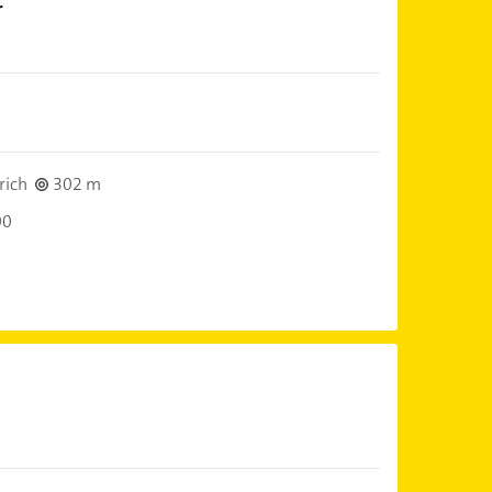
r
rich
302 m
00