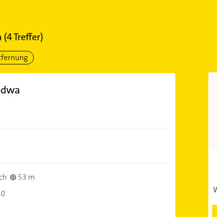
n
(
4
Treffer)
tfernung
Ledwa
ch
53 m
W
30