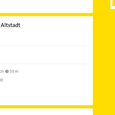
 Altstadt
ch
53 m
00