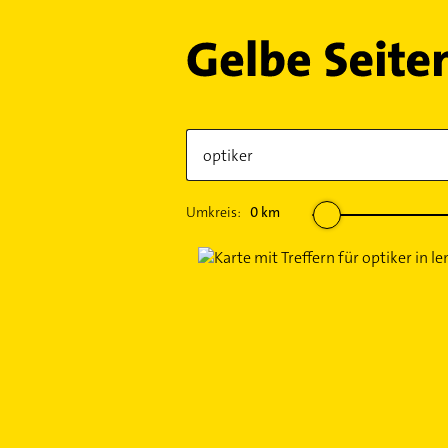
Umkreis:
0
km