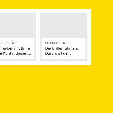
ÜNDER LEBEN
GESÜNDER LEBEN
minken mit Brille
Der Brillenrahmen:
r Kontaktlinsen:...
Darum ist der...