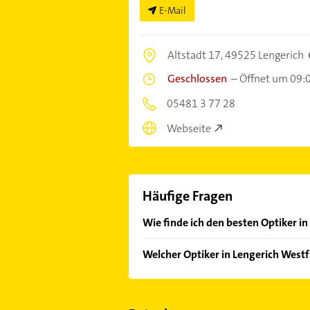
E-Mail
Altstadt 17,
49525 Lengerich
Geschlossen
–
Öffnet um 09:
05481 3 77 28
Webseite
Häufige Fragen
Wie finde ich den besten Optiker i
Vergleichen Sie alle Anbieter anha
Welcher Optiker in Lengerich Westf
von den Empfehlungen. Die Sucherg
Bewertungen
sortiert anzeigen lass
Im Anbieter-Bereich finden Sie alle
Sonn- und Feiertagen abweichen k