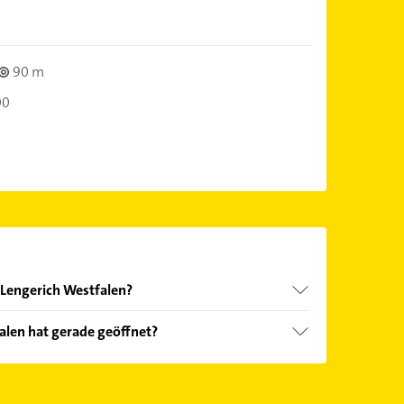
90 m
00
n Lengerich Westfalen?
nd echter Kundenmeinungen und profitieren Sie
alen hat gerade geöffnet?
ebnisse können Sie sich einfach nach
en.
Öffnungszeiten
. Bitte beachten Sie, dass diese an
önnen.