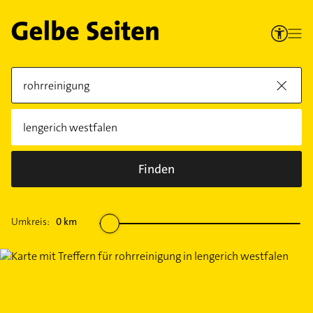
Finden
Umkreis:
0
km