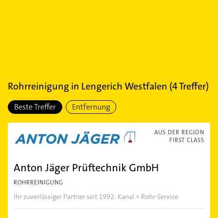
Rohrreinigung
in
Lengerich Westfalen
(
4
Treffer)
Beste Treffer
Entfernung
AUS DER REGION
FIRST CLASS
Anton Jäger Prüftechnik GmbH
ROHRREINIGUNG
Ihr zuverlässiger Partner seit 1992: Kanal + Rohr-Service