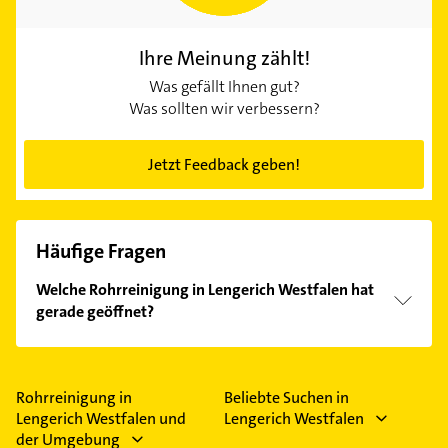
Ihre Meinung zählt!
Was gefällt Ihnen gut?
Was sollten wir verbessern?
Jetzt Feedback geben!
Häufige Fragen
Welche Rohrreinigung in Lengerich Westfalen hat
gerade geöffnet?
Im Anbieter-Bereich finden Sie alle
Öffnungszeiten
.
Bitte beachten Sie, dass diese an Sonn- und
Feiertagen abweichen können.
Rohrreinigung in
Beliebte Suchen in
Lengerich Westfalen und
Lengerich Westfalen
der Umgebung