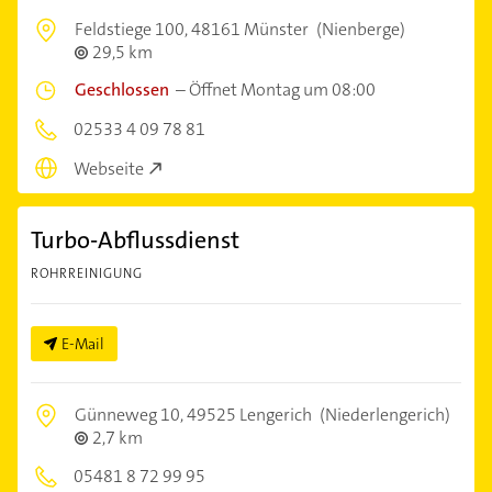
Feldstiege 100,
48161 Münster
(Nienberge)
29,5 km
Geschlossen
–
Öffnet Montag um 08:00
02533 4 09 78 81
Webseite
Turbo-Abflussdienst
ROHRREINIGUNG
E-Mail
Günneweg 10,
49525 Lengerich
(Niederlengerich)
2,7 km
05481 8 72 99 95