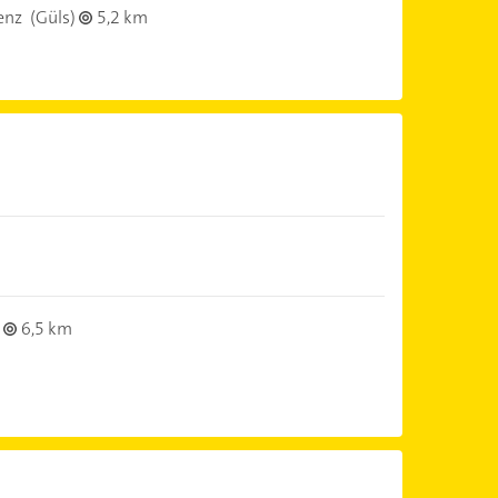
enz
(Güls)
5,2 km
6,5 km