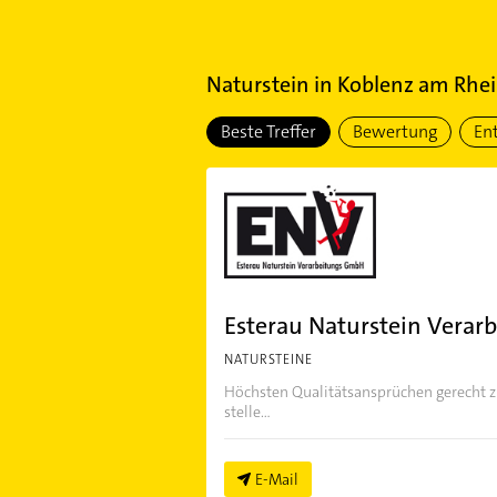
Naturstein
in
Koblenz am Rhe
Beste Treffer
Bewertung
En
Esterau Naturstein Vera
NATURSTEINE
Höchsten Qualitätsansprüchen gerecht zu
stelle...
E-Mail