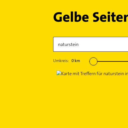
Umkreis:
0
km