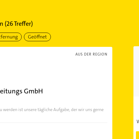
in
(
26
Treffer)
tfernung
Geöffnet
AUS DER REGION
rbeitungs GmbH
 werden ist unsere tägliche Aufgabe, der wir uns gerne
W