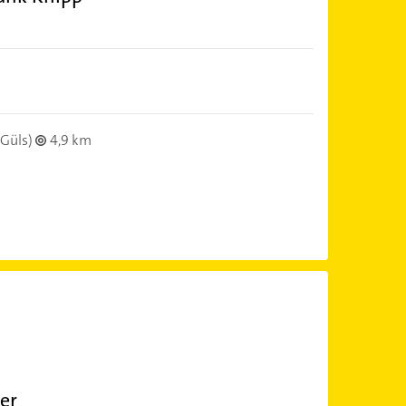
Güls)
4,9 km
er