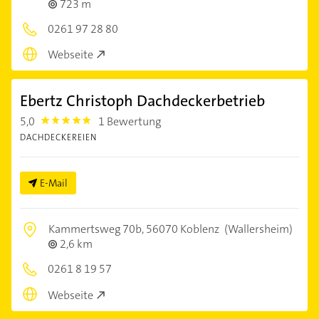
723 m
0261 97 28 80
Webseite
Ebertz Christoph Dachdeckerbetrieb
5,0
1 Bewertung
5.0
DACHDECKEREIEN
E-Mail
Kammertsweg 70b,
56070 Koblenz
(Wallersheim)
2,6 km
0261 8 19 57
Webseite