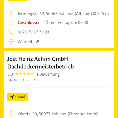
Firmungstr. 12,
56068 Koblenz
(Altstadt)
545 m
Geschlossen
–
Öffnet Freitag um 07:00
0176 76 87 79 03
Webseite
Jost Heinz Achim GmbH
Dachdeckermeisterbetrieb
5,0
1 Bewertung
5.0
DACHDECKEREIEN
E-Mail
Obertal 33,
56077 Koblenz
(Ehrenbreitstein)