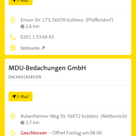
E-Mail
Emser Str. 173,
56076 Koblenz
(Pfaffendorf)
2,6 km
0261 1 33 66 43
Webseite
MDU-Bedachungen GmbH
DACHDECKEREIEN
E-Mail
Bubenheimer Weg 39,
56072 Koblenz
(Metternich)
2,7 km
Geschlossen
–
Öffnet Freitag um 08:00