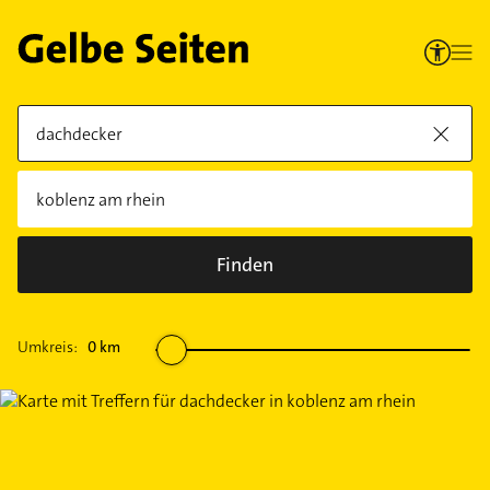
Finden
Umkreis:
0
km