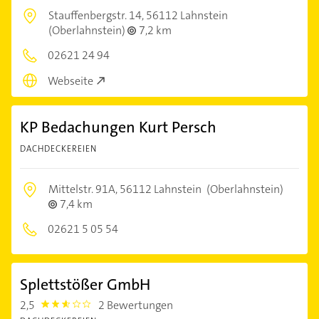
Stauffenbergstr. 14,
56112 Lahnstein
(Oberlahnstein)
7,2 km
02621 24 94
Webseite
KP Bedachungen Kurt Persch
DACHDECKEREIEN
Mittelstr. 91A,
56112 Lahnstein
(Oberlahnstein)
7,4 km
02621 5 05 54
Splettstößer GmbH
2,5
2 Bewertungen
2.5