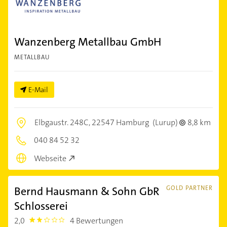
Wanzenberg Metallbau GmbH
METALLBAU
E-Mail
Elbgaustr. 248C,
22547 Hamburg
(Lurup)
8,8 km
040 84 52 32
Webseite
Bernd Hausmann & Sohn GbR
GOLD PARTNER
Schlosserei
2,0
4 Bewertungen
2.0