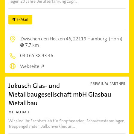
liegen 20 Jahre Berufserfahrung zugr...
E-Mail
Zwischen den Hecken 46,
22119 Hamburg
(Horn)
7,7 km
040 65 38 93 46
Webseite
Jokusch Glas- und
PREMIUM PARTNER
Metallbaugesellschaft mbH Glasbau
Metallbau
METALLBAU
Wir sind Ihr Fachbetrieb für Shopfassaden, Schaufensteranlagen,
Treppengeländer, Balkonverkleidun...