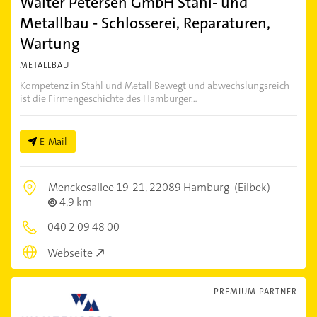
Walter Petersen GmbH Stahl- und
Metallbau - Schlosserei, Reparaturen,
Wartung
METALLBAU
Kompetenz in Stahl und Metall Bewegt und abwechslungsreich
ist die Firmengeschichte des Hamburger...
E-Mail
Menckesallee 19-21,
22089 Hamburg
(Eilbek)
4,9 km
040 2 09 48 00
Webseite
PREMIUM PARTNER