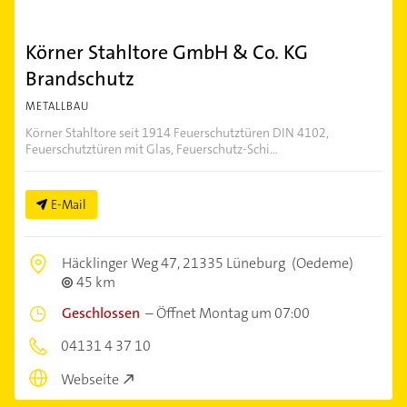
Körner Stahltore GmbH & Co. KG
Brandschutz
METALLBAU
Körner Stahltore seit 1914 Feuerschutztüren DIN 4102,
Feuerschutztüren mit Glas, Feuerschutz-Schi...
E-Mail
Häcklinger Weg 47,
21335 Lüneburg
(Oedeme)
45 km
Geschlossen
–
Öffnet Montag um 07:00
04131 4 37 10
Webseite