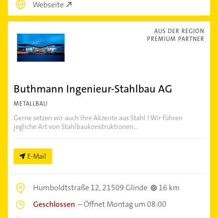
Webseite
AUS DER REGION
PREMIUM PARTNER
Buthmann Ingenieur-Stahlbau AG
METALLBAU
Gerne setzen wir auch Ihre Akzente aus Stahl ! Wir führen
jegliche Art von Stahlbaukonstruktionen...
E-Mail
Humboldtstraße 12,
21509 Glinde
16 km
Geschlossen
–
Öffnet Montag um 08:00