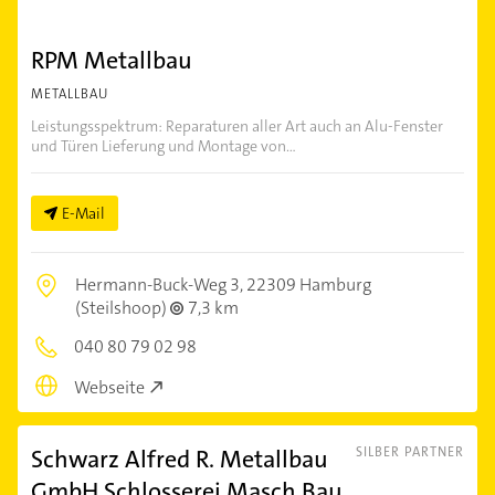
RPM Metallbau
METALLBAU
Leistungsspektrum: Reparaturen aller Art auch an Alu-Fenster
und Türen Lieferung und Montage von...
E-Mail
Hermann-Buck-Weg 3,
22309 Hamburg
(Steilshoop)
7,3 km
040 80 79 02 98
Webseite
Schwarz Alfred R. Metallbau
SILBER PARTNER
GmbH Schlosserei Masch.Bau