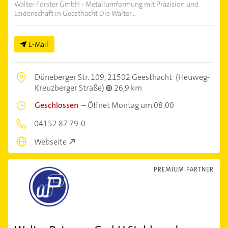
Walter Förster GmbH - Metallumformung mit Präzision und
Leidenschaft in Geesthacht Die Walter...
E-Mail
Düneberger Str. 109,
21502 Geesthacht
(Heuweg-
Kreuzberger Straße)
26,9 km
Geschlossen
–
Öffnet Montag um 08:00
04152 87 79-0
Webseite
PREMIUM PARTNER