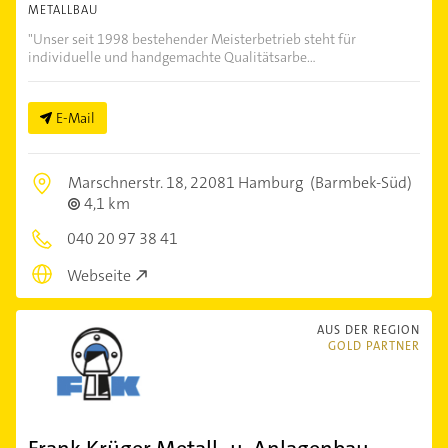
METALLBAU
"Unser seit 1998 bestehender Meisterbetrieb steht für
individuelle und handgemachte Qualitätsarbe...
E-Mail
Marschnerstr. 18,
22081 Hamburg
(Barmbek-Süd)
4,1 km
040 20 97 38 41
Webseite
AUS DER REGION
GOLD PARTNER