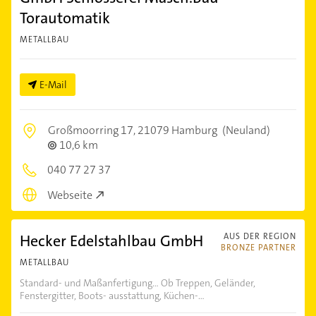
Torautomatik
METALLBAU
E-Mail
Großmoorring 17,
21079 Hamburg
(Neuland)
10,6 km
040 77 27 37
Webseite
Hecker Edelstahlbau GmbH
AUS DER REGION
BRONZE PARTNER
METALLBAU
Standard- und Maßanfertigung... Ob Treppen, Geländer,
Fenstergitter, Boots- ausstattung, Küchen-...