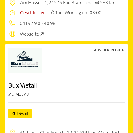
Am Hasselt 4,
24576 Bad Bramstedt
538 km
Geschlossen
–
Öffnet Montag um 08:00
04192 9 05 40 98
Webseite
AUS DER REGION
BuxMetall
METALLBAU
E-Mail
Matthias-Claudius-Str. 12,
21629 Neu Wulmstorf