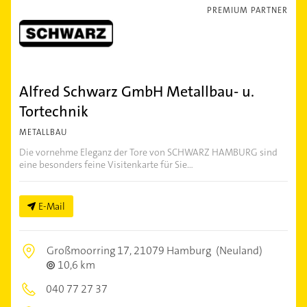
PREMIUM PARTNER
Alfred Schwarz GmbH Metallbau- u.
Tortechnik
METALLBAU
Die vornehme Eleganz der Tore von SCHWARZ HAMBURG sind
eine besonders feine Visitenkarte für Sie...
E-Mail
Großmoorring 17,
21079 Hamburg
(Neuland)
10,6 km
040 77 27 37