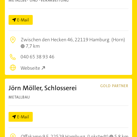
METALLBE- UND -VERARBEITUNG
E-Mail
Zwischen den Hecken 46,
22119 Hamburg
(Horn)
7,7 km
040 65 38 93 46
Webseite
Jörn Möller, Schlosserei
GOLD PARTNER
METALLBAU
E-Mail
Offakamp 9 E,
22529 Hamburg
(Lokstedt)
5,8 km