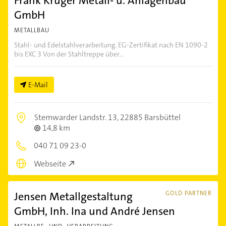
Frank Krüger Metall- u. Anlagenbau
GmbH
METALLBAU
Stahl- und Edelstahlverarbeitung. EG-Zertifikat nach EN 1090-2
bis EXC 3 Von der Stahltreppe über...
E-Mail
Stemwarder Landstr. 13,
22885 Barsbüttel
14,8 km
040 71 09 23-0
Webseite
Jensen Metallgestaltung
GOLD PARTNER
GmbH, Inh. Ina und André Jensen