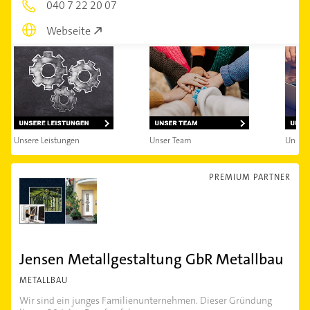
040 7 22 20 07
Webseite
Unsere Leistungen
Unser Team
Unsere
PREMIUM PARTNER
Jensen Metallgestaltung GbR Metallbau
METALLBAU
Wir sind ein junges Familienunternehmen. Dieser Gründung