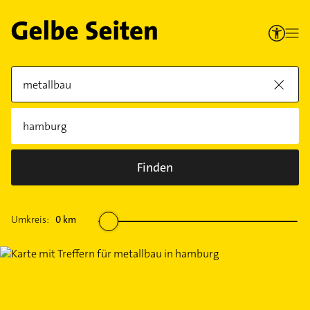
Finden
Umkreis:
0
km