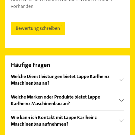
vorhanden.
Bewertung schreiben
Häufige Fragen
Welche Dienstleistungen bietet Lappe Karlheinz
Maschinenbau an?
Folgende Leistungen werden angeboten: Metallbau,
Welche Marken oder Produkte bietet Lappe
Maschinenbau, Blechbearbeitung,
Karlheinz Maschinenbau an?
Schweissfachbetrieb und Vermahlungstechnik.
Das Angebot umfasst unter anderem Abkantpresse,
Wie kann ich Kontakt mit Lappe Karlheinz
Bettfräsmaschine, CNC Fräsmaschinen,
Maschinenbau aufnehmen?
Drehmaschinen und Fräsmaschinen.
Es ist sehr einfach Kontakt mit Lappe Karlheinz