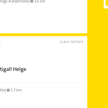
hligs-Aufderhöhe)
3,6 km
SILBER PARTNER
tigall Helge
tte)
5,7 km