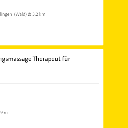
lingen
(Wald)
3,2 km
ngsmassage Therapeut für
49 m