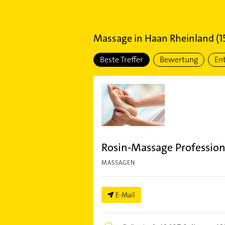
Massage
in
Haan Rheinland
(
1
Beste Treffer
Bewertung
En
Rosin-Massage Profession
MASSAGEN
E-Mail