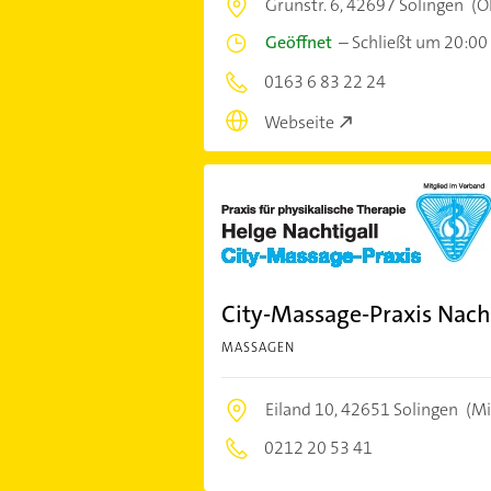
Grünstr. 6,
42697 Solingen
(O
Geöffnet
–
Schließt um 20:00
0163 6 83 22 24
Webseite
City-Massage-Praxis Nach
MASSAGEN
Eiland 10,
42651 Solingen
(Mi
0212 20 53 41