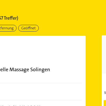
57
Treffer)
tfernung
Geöffnet
elle Massage Solingen
W