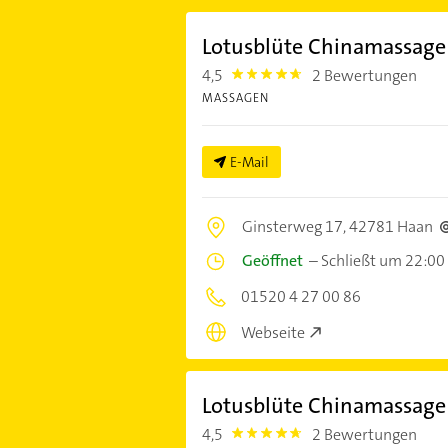
Lotusblüte Chinamassage
4,5
2 Bewertungen
4.5
MASSAGEN
E-Mail
Ginsterweg 17,
42781 Haan
Geöffnet
–
Schließt um 22:00
01520 4 27 00 86
Webseite
Lotusblüte Chinamassage
4,5
2 Bewertungen
4.5