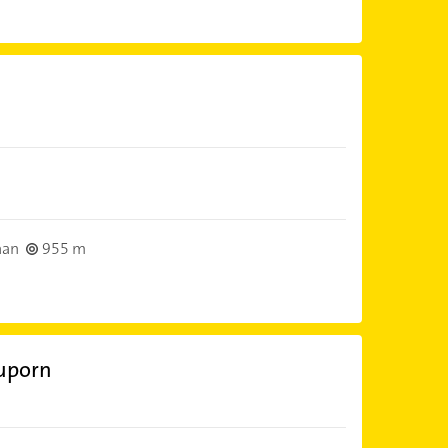
aan
955 m
uporn