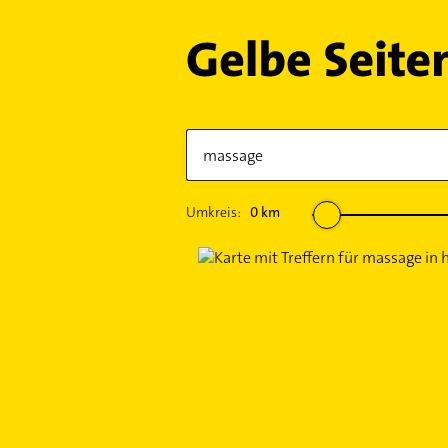
Umkreis:
0
km