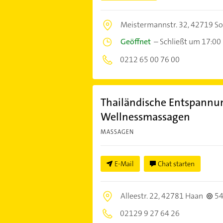
Meistermannstr. 32,
42719 So
Geöffnet
–
Schließt um 17:00
0212 65 00 76 00
Thailändische Entspannu
Wellnessmassagen
MASSAGEN
E-Mail
Chat starten
Alleestr. 22,
42781 Haan
5
02129 9 27 64 26