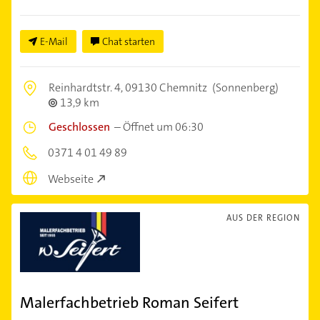
E-Mail
Chat starten
Reinhardtstr. 4,
09130 Chemnitz
(Sonnenberg)
13,9 km
Geschlossen
–
Öffnet um 06:30
0371 4 01 49 89
Webseite
AUS DER REGION
Malerfachbetrieb Roman Seifert