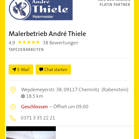
PLATIN PARTNER
Malerbetrieb André Thiele
4,9
38 Bewertungen
4.9
TAPEZIERARBEITEN
E-Mail
Chat starten
Weydemeyerstr. 38,
09117 Chemnitz
(Rabenstein)
18,5 km
Geschlossen
–
Öffnet um 09:00
0371 3 35 22 21