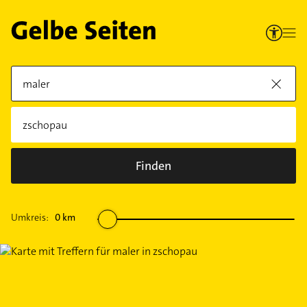
Finden
Umkreis:
0
km