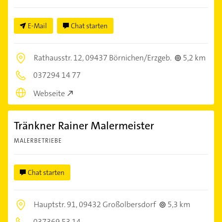
E-Mail
Chat starten
Rathausstr. 12,
09437 Börnichen/Erzgeb.
5,2 km
037294 14 77
Webseite
Tränkner Rainer Malermeister
MALERBETRIEBE
Chat starten
Hauptstr. 91,
09432 Großolbersdorf
5,3 km
037369 53 14