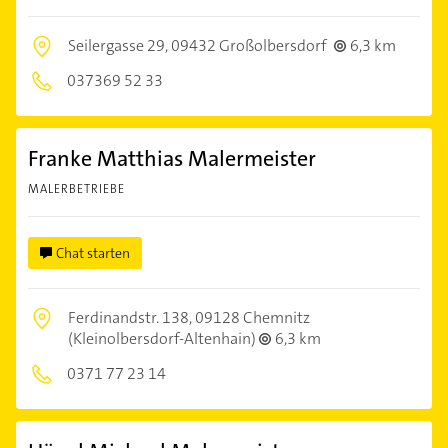
Seilergasse 29,
09432 Großolbersdorf
6,3 km
037369 52 33
Franke Matthias Malermeister
MALERBETRIEBE
Chat starten
Ferdinandstr. 138,
09128 Chemnitz
(Kleinolbersdorf-Altenhain)
6,3 km
0371 77 23 14