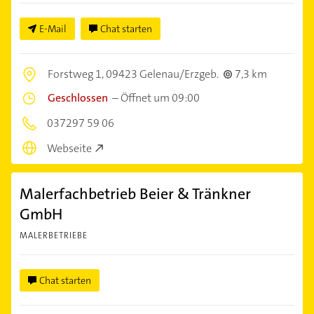
E-Mail
Chat starten
Forstweg 1,
09423 Gelenau/Erzgeb.
7,3 km
Geschlossen
–
Öffnet um 09:00
037297 59 06
Webseite
Malerfachbetrieb Beier & Tränkner
GmbH
MALERBETRIEBE
Chat starten