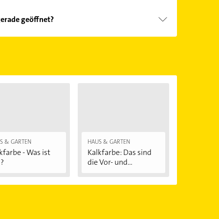
gerade geöffnet?
Öffnungszeiten
. Bitte beachten Sie, dass diese an
önnen.
S & GARTEN
HAUS & GARTEN
kfarbe - Was ist
Kalkfarbe: Das sind
?
die Vor- und...