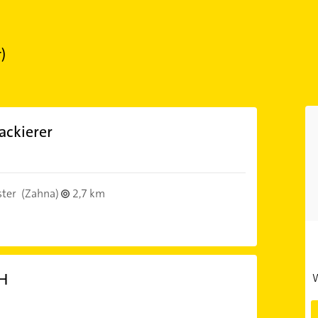
)
ackierer
ster
(Zahna)
2,7 km
bH
W