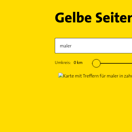
Umkreis:
0
km