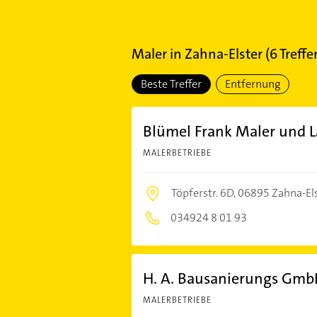
Maler
in
Zahna-Elster
(
6
Treffer
Beste Treffer
Entfernung
Blümel Frank Maler und L
MALERBETRIEBE
Töpferstr. 6D,
06895 Zahna-El
034924 8 01 93
H. A. Bausanierungs Gm
MALERBETRIEBE