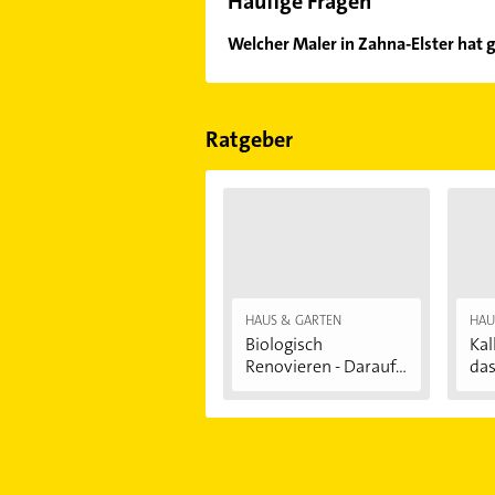
Häufige Fragen
Welcher Maler in Zahna-Elster hat 
Im Anbieter-Bereich finden Sie alle
Sonn- und Feiertagen abweichen k
Ratgeber
HAUS & GARTEN
HAU
Biologisch
Kal
Renovieren - Darauf...
das