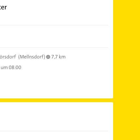
ter
örsdorf
(Mellnsdorf)
7,7 km
 um 08:00