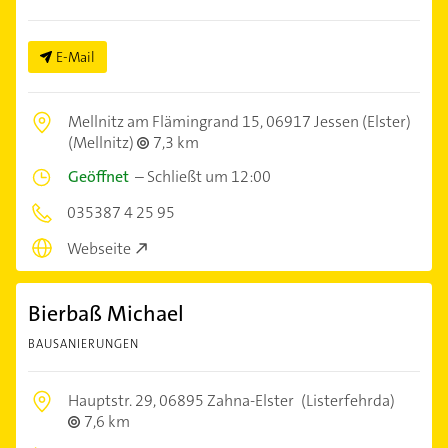
E-Mail
Mellnitz am Flämingrand 15,
06917 Jessen (Elster)
(Mellnitz)
7,3 km
Geöffnet
–
Schließt um 12:00
035387 4 25 95
Webseite
Bierbaß Michael
BAUSANIERUNGEN
Hauptstr. 29,
06895 Zahna-Elster
(Listerfehrda)
7,6 km