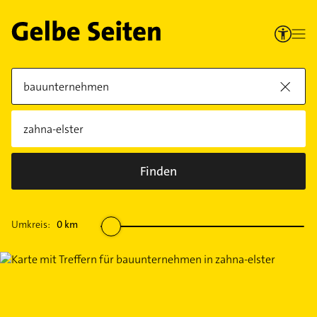
Finden
Umkreis:
0
km