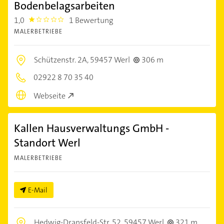
Bodenbelagsarbeiten
1,0
1 Bewertung
1.0
MALERBETRIEBE
Schützenstr. 2A,
59457 Werl
306 m
02922 8 70 35 40
Webseite
Kallen Hausverwaltungs GmbH -
Standort Werl
MALERBETRIEBE
E-Mail
Hedwig-Dransfeld-Str. 52,
59457 Werl
321 m