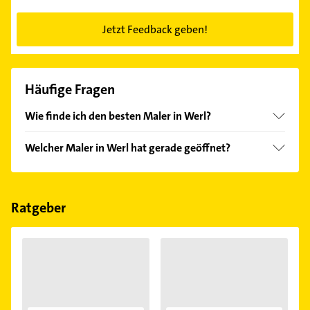
Jetzt Feedback geben!
Häufige Fragen
Wie finde ich den besten Maler in Werl?
Vergleichen Sie alle Anbieter anhand echter
Welcher Maler in Werl hat gerade geöffnet?
Kundenmeinungen und profitieren Sie von den
Empfehlungen. Die Suchergebnisse können Sie sich
Im Anbieter-Bereich finden Sie alle
Öffnungszeiten
.
einfach nach
Bewertungen
sortiert anzeigen lassen.
Bitte beachten Sie, dass diese an Sonn- und
Feiertagen abweichen können.
Ratgeber