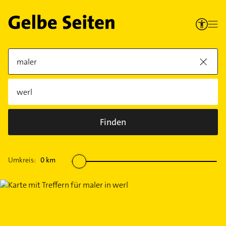
Finden
Umkreis:
0
km