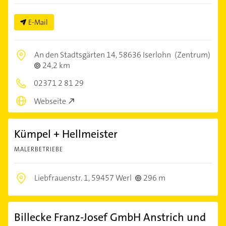
E-Mail
An den Stadtsgärten 14,
58636 Iserlohn
(Zentrum)
24,2 km
02371 2 81 29
Webseite
Kümpel + Hellmeister
MALERBETRIEBE
Liebfrauenstr. 1,
59457 Werl
296 m
Billecke Franz-Josef GmbH Anstrich und