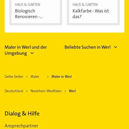
HAUS & GARTEN
HAUS & GARTEN
Biologisch
Kalkfarbe - Was ist
Renovieren -
das?
Darauf...
Maler in Werl und der
Beliebte Suchen in Werl
Umgebung
Gelbe Seiten
Maler
Maler in Werl
Deutschland
Nordrhein-Westfalen
Werl
Dialog & Hilfe
Ansprechpartner