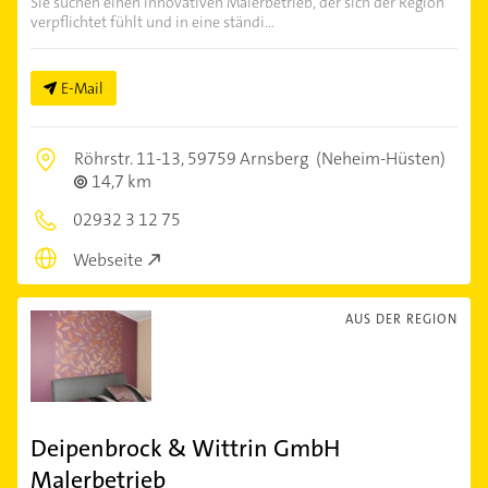
Sie suchen einen innovativen Malerbetrieb, der sich der Region
verpflichtet fühlt und in eine ständi...
E-Mail
Röhrstr. 11-13,
59759 Arnsberg
(Neheim-Hüsten)
14,7 km
02932 3 12 75
Webseite
AUS DER REGION
Deipenbrock & Wittrin GmbH
Malerbetrieb