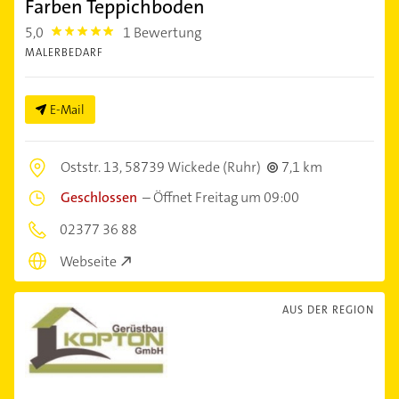
Farben Teppichboden
5,0
1 Bewertung
5.0
MALERBEDARF
E-Mail
Oststr. 13,
58739 Wickede (Ruhr)
7,1 km
Geschlossen
–
Öffnet Freitag um 09:00
02377 36 88
Webseite
AUS DER REGION