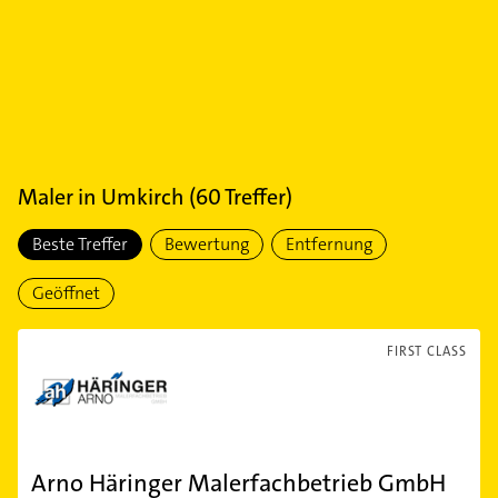
Maler
in
Umkirch
(
60
Treffer)
Beste Treffer
Bewertung
Entfernung
Geöffnet
FIRST CLASS
Arno Häringer Malerfachbetrieb GmbH