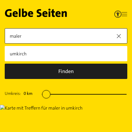
Finden
Umkreis:
0
km