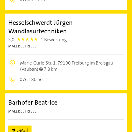
Hesselschwerdt Jürgen
Wandlasurtechniken
5,0
1 Bewertung
5.0
MALERBETRIEBE
Marie-Curie-Str. 1,
79100 Freiburg im Breisgau
(Vauban)
7,8 km
0761 80 66 15
Barhofer Beatrice
MALERBETRIEBE
E-Mail