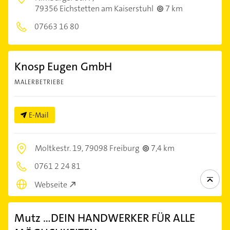
79356 Eichstetten am Kaiserstuhl
7 km
07663 16 80
Knosp Eugen GmbH
MALERBETRIEBE
E-Mail
Moltkestr. 19,
79098 Freiburg
7,4 km
0761 2 24 81
Webseite
Mutz ...DEIN HANDWERKER FÜR ALLE