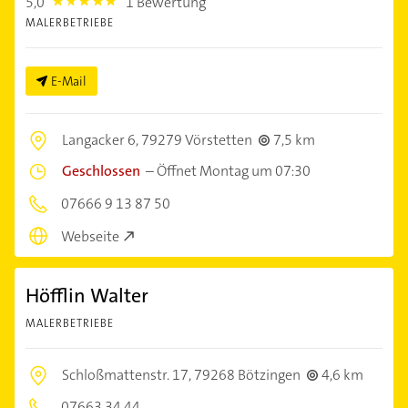
5,0
1 Bewertung
5.0
MALERBETRIEBE
E-Mail
Langacker 6,
79279 Vörstetten
7,5 km
Geschlossen
–
Öffnet Montag um 07:30
07666 9 13 87 50
Webseite
Höfflin Walter
MALERBETRIEBE
Schloßmattenstr. 17,
79268 Bötzingen
4,6 km
07663 34 44