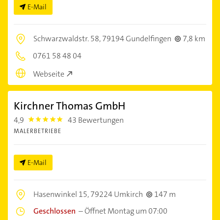
E-Mail
Schwarzwaldstr. 58,
79194 Gundelfingen
7,8 km
0761 58 48 04
Webseite
Kirchner Thomas GmbH
4,9
43 Bewertungen
4.9
MALERBETRIEBE
E-Mail
Hasenwinkel 15,
79224 Umkirch
147 m
Geschlossen
–
Öffnet Montag um 07:00