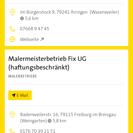
Im Bürgerstock 9,
79241 Ihringen
(Wasenweiler)
5,6 km
07668 9 47 45
Webseite
Malermeisterbetrieb Fix UG
(haftungsbeschränkt)
MALERBETRIEBE
E-Mail
Badenweilerstr. 16,
79115 Freiburg im Breisgau
(Weingarten)
5,8 km
0176 70 39 21 51