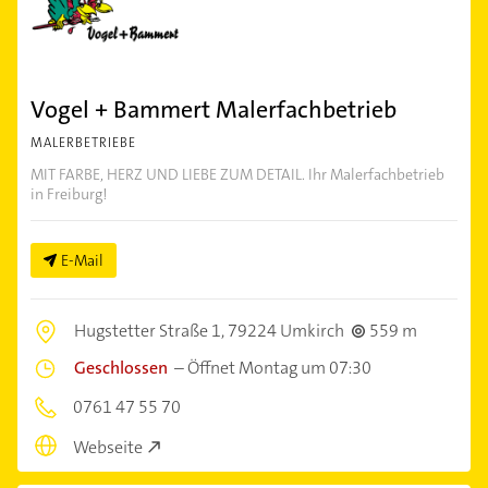
Vogel + Bammert Malerfachbetrieb
MALERBETRIEBE
MIT FARBE, HERZ UND LIEBE ZUM DETAIL. Ihr Malerfachbetrieb
in Freiburg!
E-Mail
Hugstetter Straße 1,
79224 Umkirch
559 m
Geschlossen
–
Öffnet Montag um 07:30
0761 47 55 70
Webseite