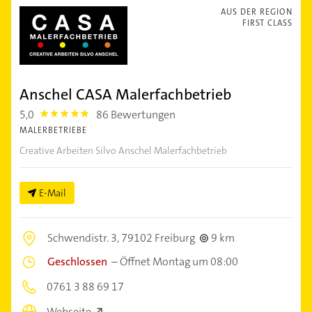
AUS DER REGION
FIRST CLASS
Anschel CASA Malerfachbetrieb
5,0
86 Bewertungen
5.0
MALERBETRIEBE
Creative Arbeiten Silvo Anschel Malerfachbetrieb
E-Mail
Schwendistr. 3,
79102 Freiburg
9 km
Geschlossen
–
Öffnet Montag um 08:00
0761 3 88 69 17
Webseite