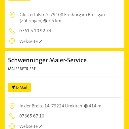
Glottertalstr. 5,
79108 Freiburg im Breisgau
(Zähringen)
7,5 km
0761 5 10 92 74
Webseite
Schwenninger Maler-Service
MALERBETRIEBE
E-Mail
In der Breite 14,
79224 Umkirch
414 m
07665 67 10
Webseite