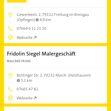
Gewerbestr. 2,
79112 Freiburg im Breisgau
(Opfingen)
4,9 km
07664 6 11 21 20
Webseite
Fridolin Siegel Malergeschäft
MALERBETRIEBE
Bottinger Str. 2,
79232 March
(Holzhausen)
5,1 km
07665 47 82
Webseite