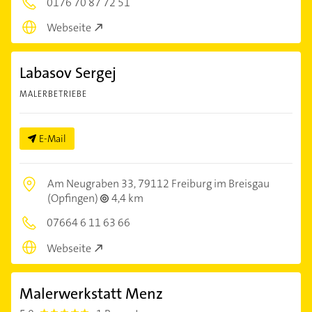
0176 70 87 72 51
Webseite
Labasov Sergej
MALERBETRIEBE
E-Mail
Am Neugraben 33,
79112 Freiburg im Breisgau
(Opfingen)
4,4 km
07664 6 11 63 66
Webseite
Malerwerkstatt Menz