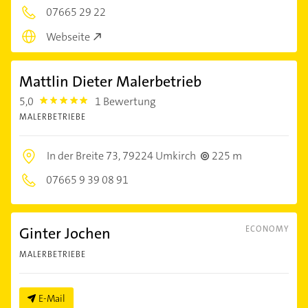
07665 29 22
Webseite
Mattlin Dieter Malerbetrieb
5,0
1 Bewertung
5.0
MALERBETRIEBE
In der Breite 73,
79224 Umkirch
225 m
07665 9 39 08 91
Ginter Jochen
ECONOMY
MALERBETRIEBE
E-Mail