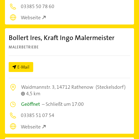
03385 50 78 60
Webseite
Bollert Ires, Kraft Ingo Malermeister
MALERBETRIEBE
E-Mail
Waidmannstr. 3,
14712 Rathenow
(Steckelsdorf)
4,5 km
Geöffnet
–
Schließt um 17:00
03385 51 07 54
Webseite