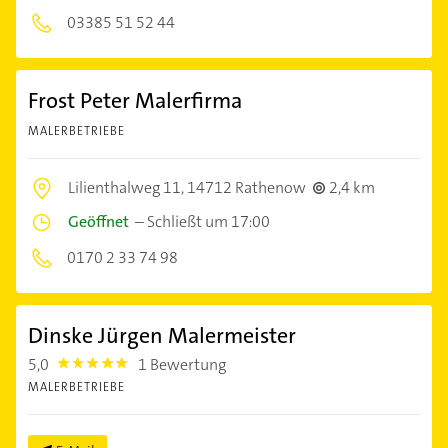
03385 51 52 44
Frost Peter Malerfirma
MALERBETRIEBE
Lilienthalweg 11,
14712 Rathenow
2,4 km
Geöffnet
–
Schließt um 17:00
0170 2 33 74 98
Dinske Jürgen Malermeister
5,0
1 Bewertung
5.0
MALERBETRIEBE