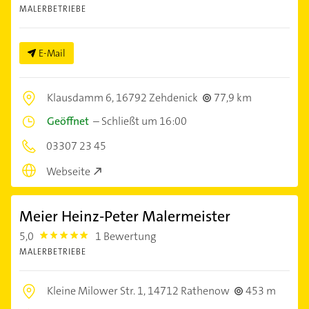
MALERBETRIEBE
E-Mail
Klausdamm 6,
16792 Zehdenick
77,9 km
Geöffnet
–
Schließt um 16:00
03307 23 45
Webseite
Meier Heinz-Peter Malermeister
5,0
1 Bewertung
5.0
MALERBETRIEBE
Kleine Milower Str. 1,
14712 Rathenow
453 m