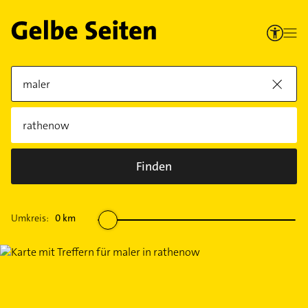
Finden
Umkreis:
0
km