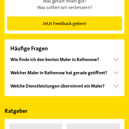
Was gefällt Ihnen gut?
Was sollten wir verbessern?
Jetzt Feedback geben!
Häufige Fragen
Wie finde ich den besten Maler in Rathenow?
Vergleichen Sie alle Anbieter anhand echter
Welcher Maler in Rathenow hat gerade geöffnet?
Kundenmeinungen und profitieren Sie von den
Empfehlungen. Die Suchergebnisse können Sie sich
Im Anbieter-Bereich finden Sie alle
Öffnungszeiten
.
Welche Dienstleistungen übernimmt ein Maler?
einfach nach
Bewertungen
sortiert anzeigen lassen.
Bitte beachten Sie, dass diese an Sonn- und
Feiertagen abweichen können.
Folgende Leistungen werden angeboten:
Anstricharbeiten, Fassaden, Fassadenanstrich,
Fassadenanstriche und Fassadenreinigung.
Ratgeber