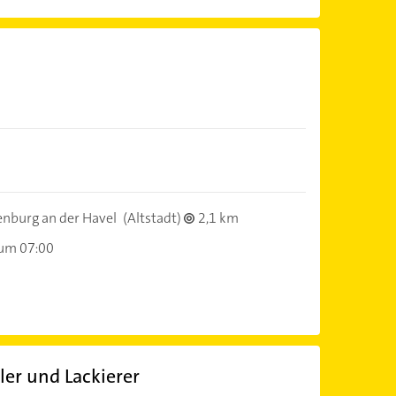
nburg an der Havel
(Altstadt)
2,1 km
 um 07:00
er und Lackierer