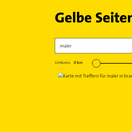
Umkreis:
0
km