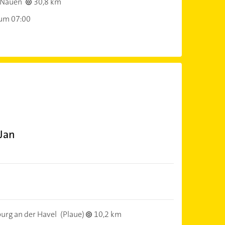
 Nauen
30,8 km
 um 07:00
 Jan
rg an der Havel
(Plaue)
10,2 km