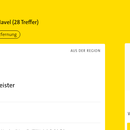
Havel
(
28
Treffer)
tfernung
AUS DER REGION
eister
W