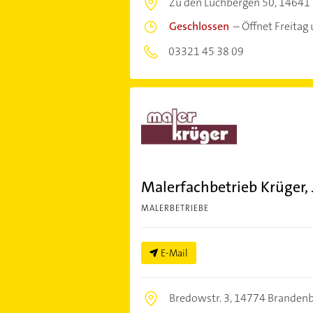
Zu den Luchbergen 50,
14641
Geschlossen
–
Öffnet Freitag
03321 45 38 09
Malerfachbetrieb Krüger,
MALERBETRIEBE
E-Mail
Bredowstr. 3,
14774 Brandenbu