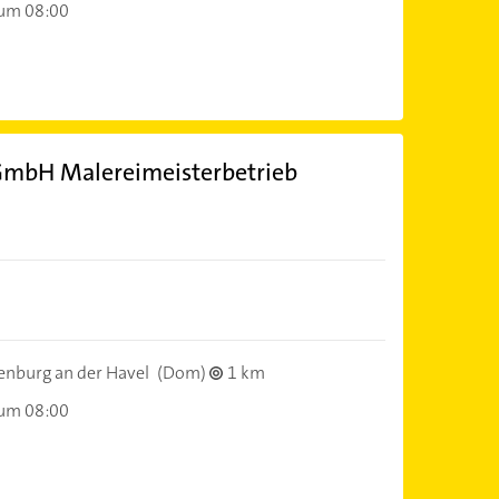
 um 08:00
 GmbH Malereimeisterbetrieb
nburg an der Havel
(Dom)
1 km
 um 08:00