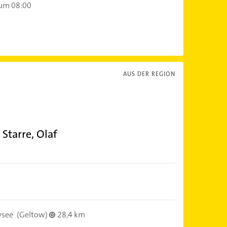
 um 08:00
AUS DER REGION
Starre, Olaf
wsee
(Geltow)
28,4 km