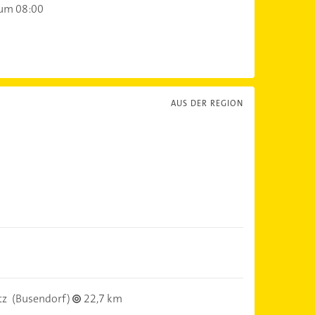
 um 08:00
AUS DER REGION
tz
(Busendorf)
22,7 km