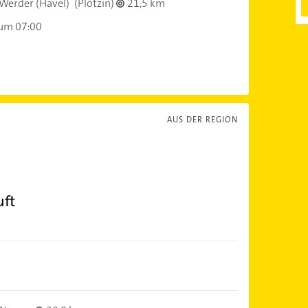
Werder (Havel)
(Plötzin)
21,5 km
 um 07:00
AUS DER REGION
uft