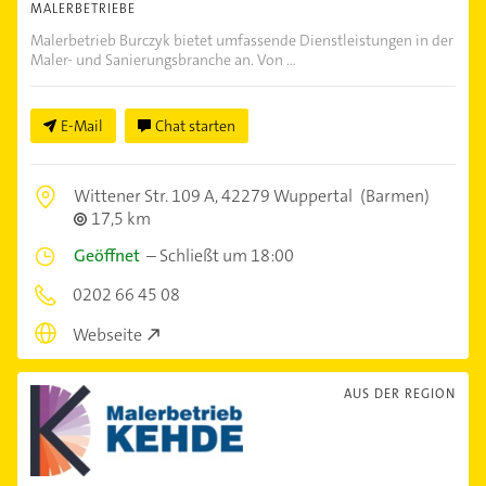
MALERBETRIEBE
Malerbetrieb Burczyk bietet umfassende Dienstleistungen in der
Maler- und Sanierungsbranche an. Von ...
E-Mail
Chat starten
Wittener Str. 109 A,
42279 Wuppertal
(Barmen)
17,5 km
Geöffnet
–
Schließt um 18:00
0202 66 45 08
Webseite
AUS DER REGION