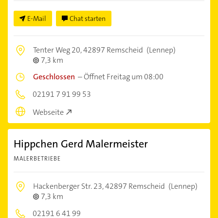
E-Mail
Chat starten
Tenter Weg 20,
42897 Remscheid
(Lennep)
7,3 km
Geschlossen
–
Öffnet Freitag um 08:00
02191 7 91 99 53
Webseite
Hippchen Gerd Malermeister
MALERBETRIEBE
Hackenberger Str. 23,
42897 Remscheid
(Lennep)
7,3 km
02191 6 41 99