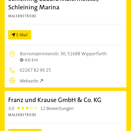
Schleining Marina
MALERBETRIEBE
E-Mail
Borromäerinnenstr. 30,
51688 Wipperfürth
4,6 km
02267 82 90 25
Webseite
Franz und Krause GmbH & Co. KG
3,0
12 Bewertungen
3.0
MALERBETRIEBE