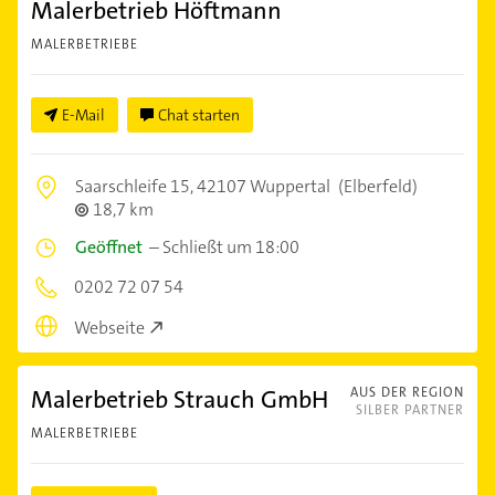
Malerbetrieb Höftmann
MALERBETRIEBE
E-Mail
Chat starten
Saarschleife 15,
42107 Wuppertal
(Elberfeld)
18,7 km
Geöffnet
–
Schließt um 18:00
0202 72 07 54
Webseite
Malerbetrieb Strauch GmbH
AUS DER REGION
SILBER PARTNER
MALERBETRIEBE