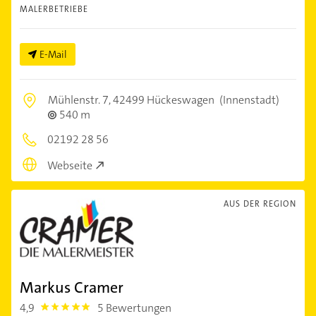
MALERBETRIEBE
E-Mail
Mühlenstr. 7,
42499 Hückeswagen
(Innenstadt)
540 m
02192 28 56
Webseite
AUS DER REGION
Markus Cramer
4,9
5 Bewertungen
4.9