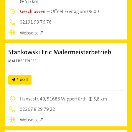
5,6 km
Geschlossen
–
Öffnet Freitag um 08:00
02191 99 76 76
Webseite
Stankowski Eric Malermeisterbetrieb
MALERBETRIEBE
E-Mail
Hansestr. 49,
51688 Wipperfürth
5,8 km
02267 8 29 79 22
Webseite