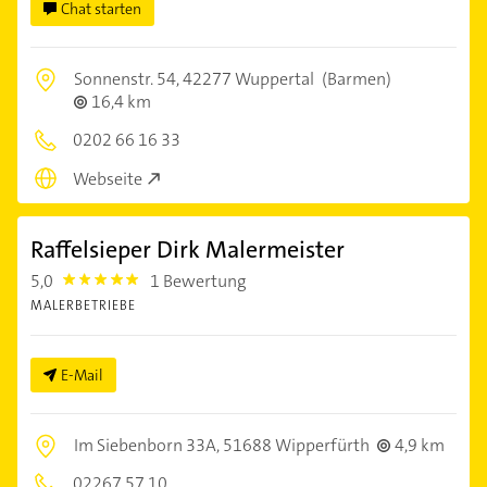
Chat starten
Sonnenstr. 54,
42277 Wuppertal
(Barmen)
16,4 km
0202 66 16 33
Webseite
Raffelsieper Dirk Malermeister
5,0
1 Bewertung
5.0
MALERBETRIEBE
E-Mail
Im Siebenborn 33A,
51688 Wipperfürth
4,9 km
02267 57 10