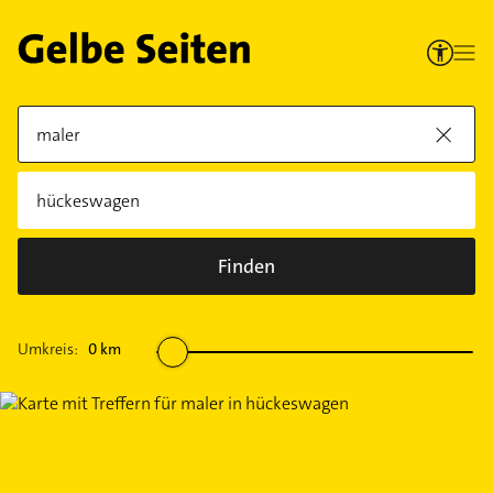
Finden
Umkreis:
0
km