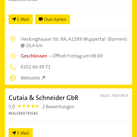
E-Mail
Chat starten
Heckinghauser Str. 8A,
42289 Wuppertal
(Barmen)
16,4 km
Geschlossen
–
Öffnet Freitag um 08:00
0202 66 49 71
Webseite
Cutaia & Schneider GbR
BASIC PARTNER
5,0
2 Bewertungen
5.0
MALERBETRIEBE
E-Mail