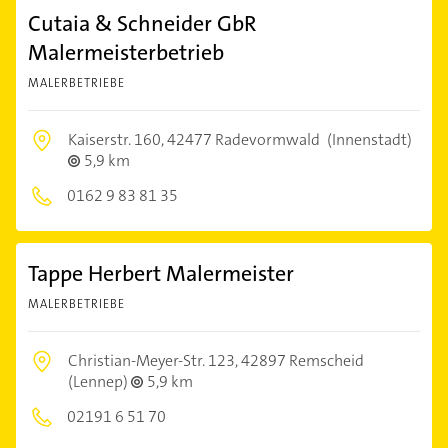
Cutaia & Schneider GbR
Malermeisterbetrieb
MALERBETRIEBE
Kaiserstr. 160,
42477 Radevormwald
(Innenstadt)
5,9 km
0162 9 83 81 35
Tappe Herbert Malermeister
MALERBETRIEBE
Christian-Meyer-Str. 123,
42897 Remscheid
(Lennep)
5,9 km
02191 6 51 70