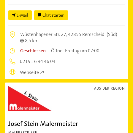
E-Mail
Chat starten
Wüstenhagener Str. 27,
42855 Remscheid
(Süd)
8,5 km
Geschlossen
–
Öffnet Freitag um 07:00
02191 6 94 46 04
Webseite
AUS DER REGION
Josef Stein Malermeister
MALERBETRIEBE