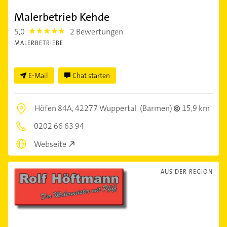
Malerbetrieb Kehde
5,0
2 Bewertungen
5.0
MALERBETRIEBE
E-Mail
Chat starten
Höfen 84A,
42277 Wuppertal
(Barmen)
15,9 km
0202 66 63 94
Webseite
AUS DER REGION