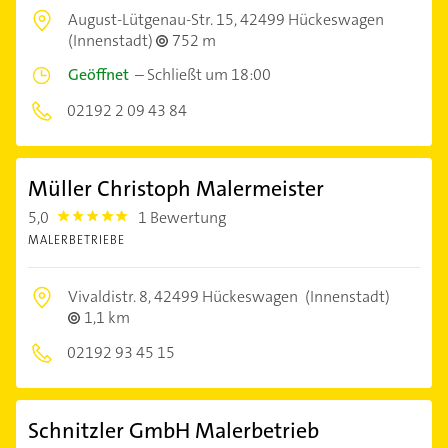
August-Lütgenau-Str. 15,
42499 Hückeswagen
(Innenstadt)
752 m
Geöffnet
–
Schließt um 18:00
02192 2 09 43 84
Müller Christoph Malermeister
5,0
1 Bewertung
5.0
MALERBETRIEBE
Vivaldistr. 8,
42499 Hückeswagen
(Innenstadt)
1,1 km
02192 93 45 15
Schnitzler GmbH Malerbetrieb