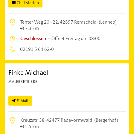
Chat starten
Tenter Weg 20 - 22,
42897 Remscheid
(Lennep)
7,3 km
Geschlossen
–
Öffnet Freitag um 08:00
02191 5 64 62-0
Finke Michael
MALERBETRIEBE
E-Mail
Kreuzstr. 38,
42477 Radevormwald
(Bergerhof)
5,5 km