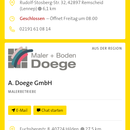
Rudolf-Stosberg-Str. 32,
42897 Remscheid
(Lennep)
6,1 km
Geschlossen
–
Öffnet Freitag um 08:00
02191 61 08 14
AUS DER REGION
A. Doege GmbH
MALERBETRIEBE
E-Mail
Chat starten
Fuchsbergstr. 8,
40724 Hilden
27,5 km