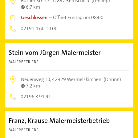
Borner Str. 57,
42897 Remscheid
(Lennep)
6,7 km
Geschlossen
–
Öffnet Freitag um 08:00
02191 4 60 10 00
Stein vom Jürgen Malermeister
MALERBETRIEBE
Neuenweg 10,
42929 Wermelskirchen
(Dhünn)
7,2 km
02196 8 91 91
Franz, Krause Malermeisterbetrieb
MALERBETRIEBE