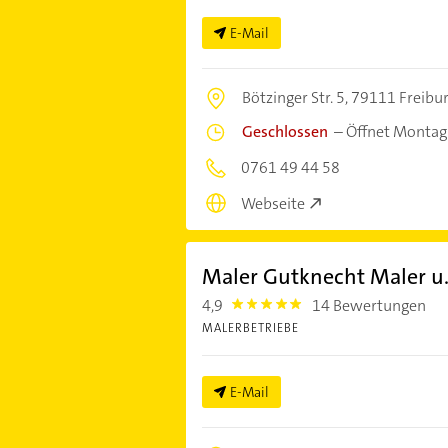
E-Mail
Bötzinger Str. 5,
79111 Freibu
Geschlossen
–
Öffnet Montag
0761 49 44 58
Webseite
Maler Gutknecht Maler u.
4,9
14 Bewertungen
4.9
MALERBETRIEBE
E-Mail