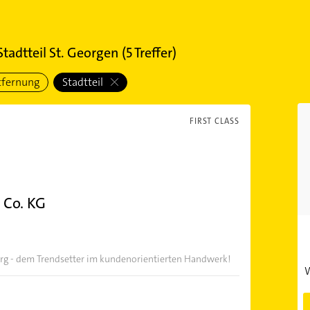
Stadtteil St. Georgen
(
5
Treffer)
tfernung
Stadtteil
FIRST CLASS
 Co. KG
rg - dem Trendsetter im kundenorientierten Handwerk!
W