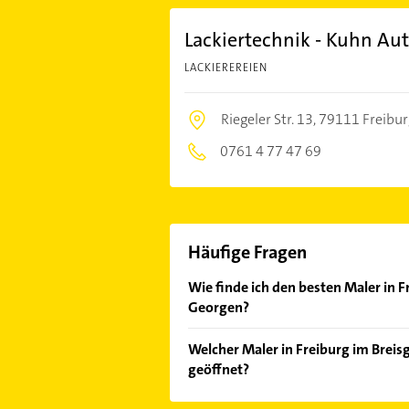
Lackiertechnik - Kuhn Aut
LACKIEREREIEN
Riegeler Str. 13,
79111 Freibur
0761 4 77 47 69
Häufige Fragen
Wie finde ich den besten Maler in Fr
Georgen?
Vergleichen Sie alle Anbieter anha
Welcher Maler in Freiburg im Breisg
von den Empfehlungen. Die Sucherg
geöffnet?
Bewertungen
sortiert anzeigen lass
Im Anbieter-Bereich finden Sie alle