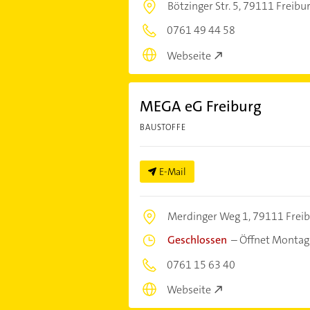
Bötzinger Str. 5,
79111 Freibur
0761 49 44 58
Webseite
MEGA eG Freiburg
BAUSTOFFE
E-Mail
Merdinger Weg 1,
79111 Frei
Geschlossen
–
Öffnet Montag
0761 15 63 40
Webseite