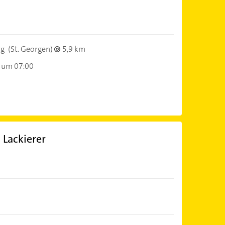
rg
(St. Georgen)
5,9 km
 um 07:00
 Lackierer