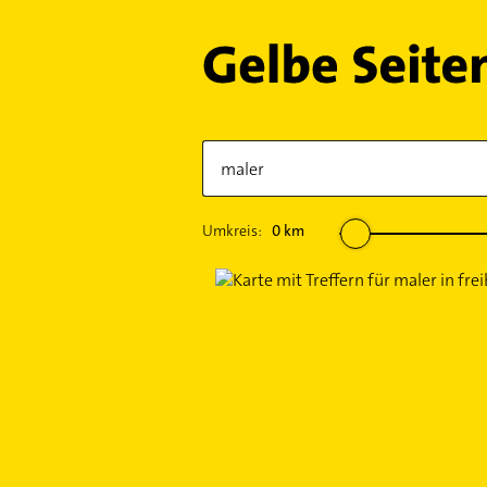
Umkreis:
0
km