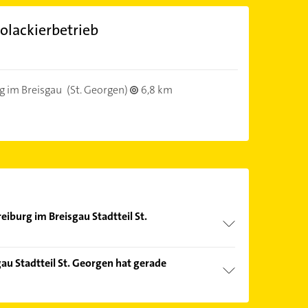
olackierbetrieb
g im Breisgau
(St. Georgen)
6,8 km
eiburg im Breisgau Stadtteil St.
nd echter Kundenmeinungen und profitieren Sie
au Stadtteil St. Georgen hat gerade
ebnisse können Sie sich einfach nach
en.
Öffnungszeiten
. Bitte beachten Sie, dass diese an