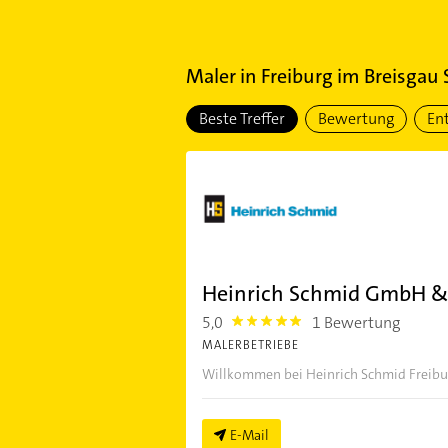
Maler
in
Freiburg im Breisgau 
Beste Treffer
Bewertung
En
Heinrich Schmid GmbH &
5,0
1 Bewertung
5.0
MALERBETRIEBE
Willkommen bei Heinrich Schmid Freibu
E-Mail