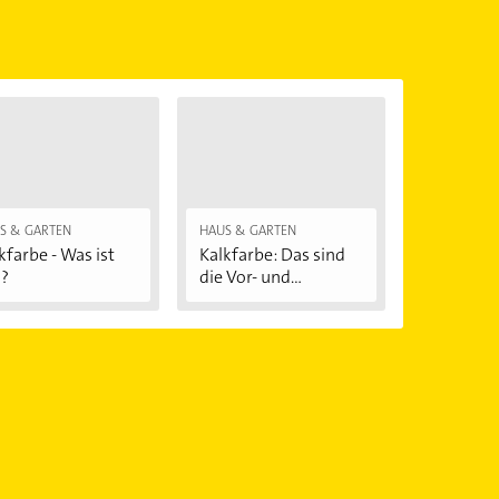
önnen.
S & GARTEN
HAUS & GARTEN
kfarbe - Was ist
Kalkfarbe: Das sind
?
die Vor- und...