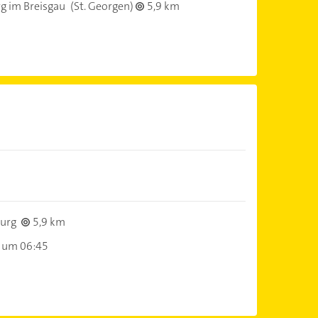
g im Breisgau
(St. Georgen)
5,9 km
burg
5,9 km
 um 06:45