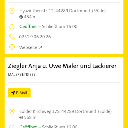
Hyazinthenstr. 12,
44289 Dortmund
(Sölde)
454 m
Geöffnet
–
Schließt um 16:00
0231 9 06 20 26
Webseite
Ziegler Anja u. Uwe Maler und Lackierer
MALERBETRIEBE
E-Mail
Sölder Kirchweg 178,
44289 Dortmund
(Sölde)
568 m
Geöffnet
–
Schließt um 16:00