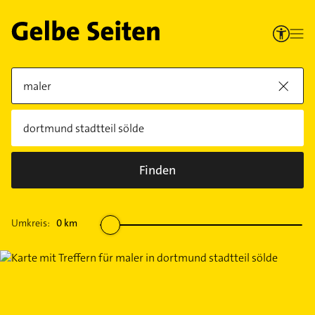
Finden
Umkreis:
0
km