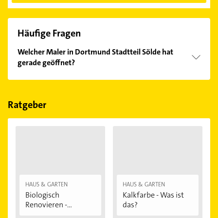
Häufige Fragen
Welcher Maler in Dortmund Stadtteil Sölde hat
gerade geöffnet?
Im Anbieter-Bereich finden Sie alle
Öffnungszeiten
.
Bitte beachten Sie, dass diese an Sonn- und
Feiertagen abweichen können.
Ratgeber
HAUS & GARTEN
HAUS & GARTEN
Biologisch
Kalkfarbe - Was ist
Renovieren -
das?
Darauf...