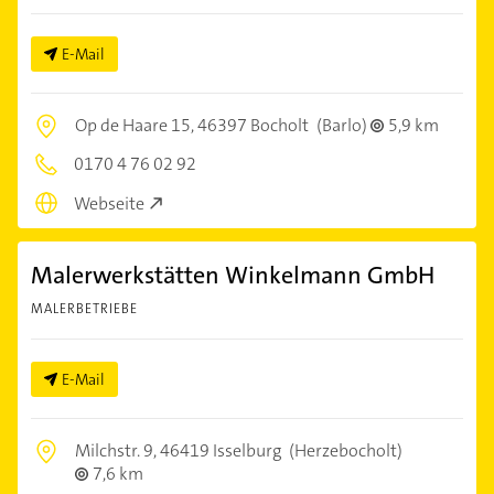
E-Mail
Op de Haare 15,
46397 Bocholt
(Barlo)
5,9 km
0170 4 76 02 92
Webseite
Malerwerkstätten Winkelmann GmbH
MALERBETRIEBE
E-Mail
Milchstr. 9,
46419 Isselburg
(Herzebocholt)
7,6 km