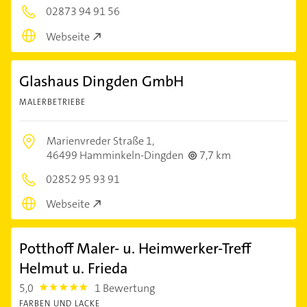
02873 94 91 56
Webseite
Glashaus Dingden GmbH
MALERBETRIEBE
Marienvreder Straße 1,
46499 Hamminkeln-Dingden
7,7 km
02852 95 93 91
Webseite
Potthoff Maler- u. Heimwerker-Treff
Helmut u. Frieda
5,0
1 Bewertung
5.0
FARBEN UND LACKE