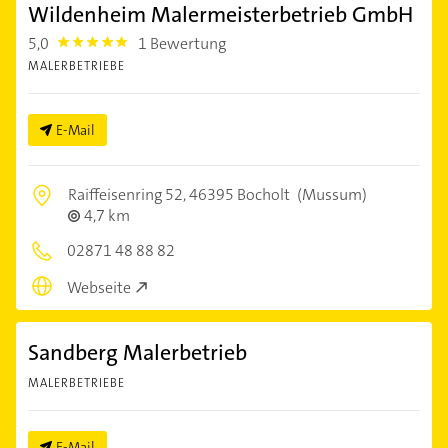
Wildenheim Malermeisterbetrieb GmbH
5,0
1 Bewertung
5.0
MALERBETRIEBE
E-Mail
Raiffeisenring 52,
46395 Bocholt
(Mussum)
4,7 km
02871 48 88 82
Webseite
Sandberg Malerbetrieb
MALERBETRIEBE
E-Mail