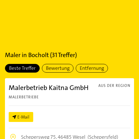
Maler
in
Bocholt
(
31
Treffer)
Beste Treffer
Bewertung
Entfernung
Malerbetrieb Kaitna GmbH
AUS DER REGION
MALERBETRIEBE
E-Mail
Schepersweg 75,
46485 Wesel
(Schepersfeld)