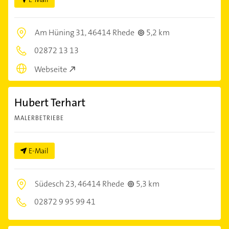
Am Hüning 31,
46414 Rhede
5,2 km
02872 13 13
Webseite
Hubert Terhart
MALERBETRIEBE
E-Mail
Südesch 23,
46414 Rhede
5,3 km
02872 9 95 99 41