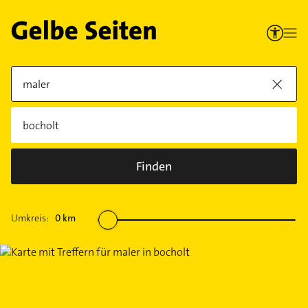
Finden
Umkreis:
0
km