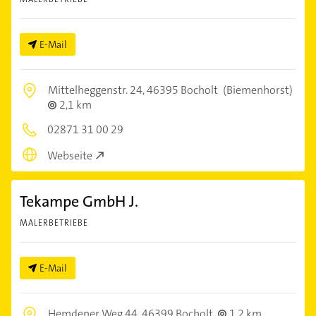
E-Mail
Mittelheggenstr. 24,
46395 Bocholt
(Biemenhorst)
2,1 km
02871 31 00 29
Webseite
Tekampe GmbH J.
MALERBETRIEBE
E-Mail
Hemdener Weg 44,
46399 Bocholt
1,2 km