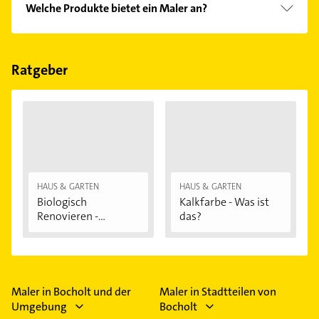
Welche Produkte bietet ein Maler an?
und Versicherungsdienstleistungen, Lieferung und
Abholung, Markenvielfalt, Mischmaschinen und
Das Angebot umfasst unter anderem Bodenbeläge,
Mischservice.
Dämmsysteme und Putze, Farben,
Handwerkerbedarf und Lacke und Lasuren.
Ratgeber
HAUS & GARTEN
HAUS & GARTEN
Biologisch
Kalkfarbe - Was ist
Renovieren -
das?
Darauf...
Maler in Bocholt und der
Maler in Stadtteilen von
Umgebung
Bocholt