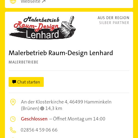
Webseite
AUS DER REGION
SILBER PARTNER
Malerbetrieb Raum-Design Lenhard
MALERBETRIEBE
Chat starten
An der Klosterkirche 4,
46499 Hamminkeln
(Brünen)
14,3 km
Geschlossen
–
Öffnet Montag um 14:00
02856 4 59 06 66