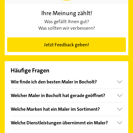
Ihre Meinung zählt!
Was gefällt Ihnen gut?
Was sollten wir verbessern?
Jetzt Feedback geben!
Häufige Fragen
Wie finde ich den besten Maler in Bocholt?
Vergleichen Sie alle Anbieter anhand echter
Welcher Maler in Bocholt hat gerade geöffnet?
Kundenmeinungen und profitieren Sie von den
Empfehlungen. Die Suchergebnisse können Sie sich
Im Anbieter-Bereich finden Sie alle
Öffnungszeiten
.
Welche Marken hat ein Maler im Sortiment?
einfach nach
Bewertungen
sortiert anzeigen lassen.
Bitte beachten Sie, dass diese an Sonn- und
Feiertagen abweichen können.
Der Maler verkauft Marken wie ARDEX, CAPAROL,
Welche Dienstleistungen übernimmt ein Maler?
Gerflor, KEIM und MEGA.
Folgende Leistungen werden angeboten: Finanz-