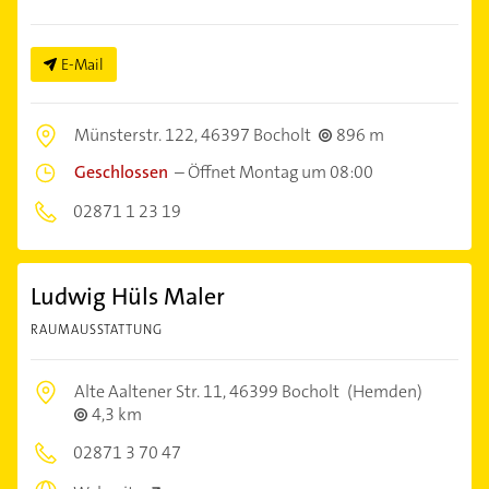
E-Mail
Münsterstr. 122,
46397 Bocholt
896 m
Geschlossen
–
Öffnet Montag um 08:00
02871 1 23 19
Ludwig Hüls Maler
RAUMAUSSTATTUNG
Alte Aaltener Str. 11,
46399 Bocholt
(Hemden)
4,3 km
02871 3 70 47