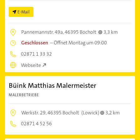
E-Mail
Pannemannstr. 49a,
46395 Bocholt
3,3 km
Geschlossen
–
Öffnet Montag um 09:00
02871 1 33 32
Webseite
Büink Matthias Malermeister
MALERBETRIEBE
Werkstr. 29,
46395 Bocholt
(Lowick)
3,2 km
02871 4 52 56