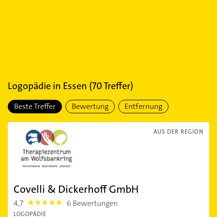
Logopädie
in
Essen
(
70
Treffer)
Beste Treffer
Bewertung
Entfernung
AUS DER REGION
Covelli & Dickerhoff GmbH
4,7
6 Bewertungen
4.7000003
LOGOPÄDIE