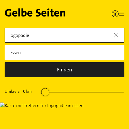
Finden
Umkreis:
0
km