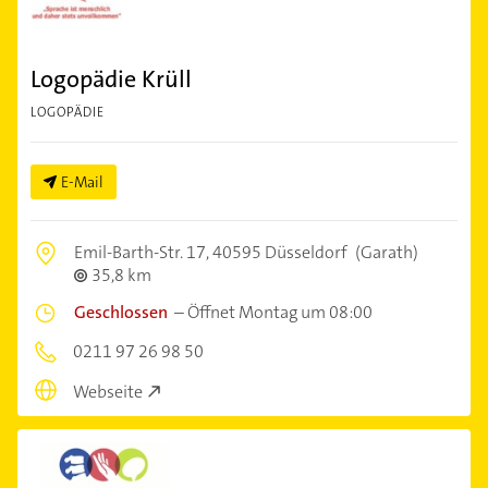
Logopädie Krüll
LOGOPÄDIE
E-Mail
Emil-Barth-Str. 17,
40595 Düsseldorf
(Garath)
35,8 km
Geschlossen
–
Öffnet Montag um 08:00
0211 97 26 98 50
Webseite