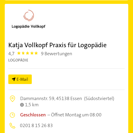
Katja Vollkopf Praxis für Logopädie
4,7
9 Bewertungen
4.7000003
LOGOPÄDIE
E-Mail
Dammannstr. 59,
45138 Essen
(Südostviertel)
1,5 km
Geschlossen
–
Öffnet Montag um 08:00
0201 8 15 26 83