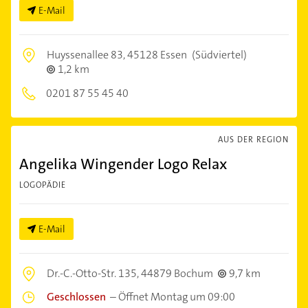
E-Mail
Huyssenallee 83,
45128 Essen
(Südviertel)
1,2 km
0201 87 55 45 40
AUS DER REGION
Angelika Wingender Logo Relax
LOGOPÄDIE
E-Mail
Dr.-C.-Otto-Str. 135,
44879 Bochum
9,7 km
Geschlossen
–
Öffnet Montag um 09:00