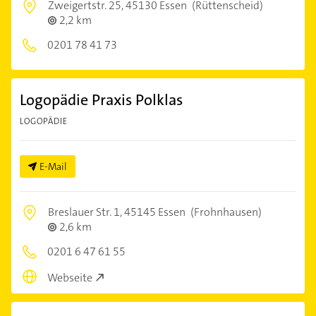
Zweigertstr. 25,
45130 Essen
(Rüttenscheid)
2,2 km
0201 78 41 73
Logopädie Praxis Polklas
LOGOPÄDIE
E-Mail
Breslauer Str. 1,
45145 Essen
(Frohnhausen)
2,6 km
0201 6 47 61 55
Webseite