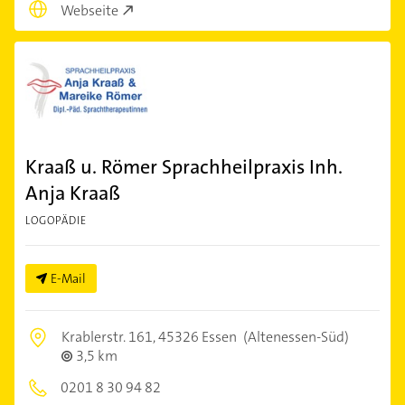
Webseite
Kraaß u. Römer Sprachheilpraxis Inh.
Anja Kraaß
LOGOPÄDIE
E-Mail
Krablerstr. 161,
45326 Essen
(Altenessen-Süd)
3,5 km
0201 8 30 94 82