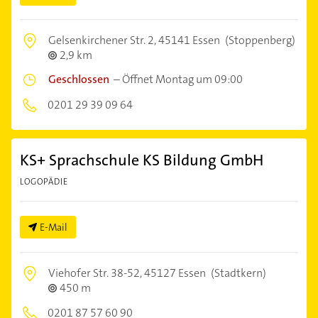
Gelsenkirchener Str. 2,
45141 Essen
(Stoppenberg)
2,9 km
Geschlossen
–
Öffnet Montag um 09:00
0201 29 39 09 64
KS+ Sprachschule KS Bildung GmbH
LOGOPÄDIE
E-Mail
Viehofer Str. 38-52,
45127 Essen
(Stadtkern)
450 m
0201 87 57 60 90