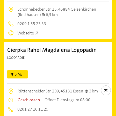
Schonnebecker Str. 15,
45884 Gelsenkirchen
(Rotthausen)
6,3 km
0209 1 55 23 33
Webseite
Cierpka Rahel Magdalena Logopädin
LOGOPÄDIE
E-Mail
Rüttenscheider Str. 209,
45131 Essen
3 km
Geschlossen
–
Öffnet Dienstag um 08:00
0201 27 10 11 25