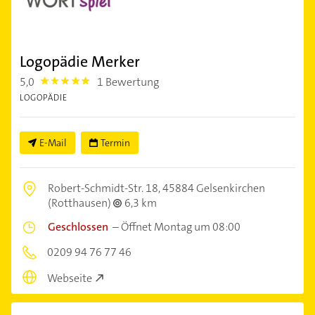
Logopädie Merker
5,0
1 Bewertung
5.0
LOGOPÄDIE
E-Mail
Termin
Robert-Schmidt-Str. 18,
45884 Gelsenkirchen
(Rotthausen)
6,3 km
Geschlossen
–
Öffnet Montag um 08:00
0209 94 76 77 46
Webseite