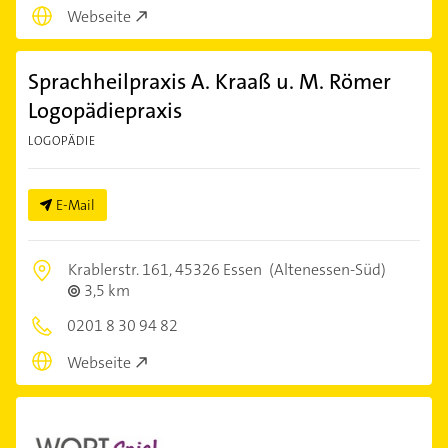
Webseite
Sprachheilpraxis A. Kraaß u. M. Römer
Logopädiepraxis
LOGOPÄDIE
E-Mail
Krablerstr. 161,
45326 Essen
(Altenessen-Süd)
3,5 km
0201 8 30 94 82
Webseite