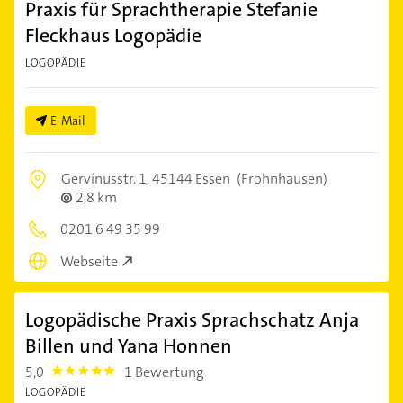
Praxis für Sprachtherapie Stefanie
Fleckhaus Logopädie
LOGOPÄDIE
E-Mail
Gervinusstr. 1,
45144 Essen
(Frohnhausen)
2,8 km
0201 6 49 35 99
Webseite
Logopädische Praxis Sprachschatz Anja
Billen und Yana Honnen
5,0
1 Bewertung
5.0
LOGOPÄDIE