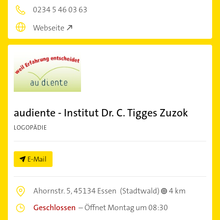
0234 5 46 03 63
Webseite
audiente - Institut Dr. C. Tigges Zuzok
LOGOPÄDIE
E-Mail
Ahornstr. 5,
45134 Essen
(Stadtwald)
4 km
Geschlossen
–
Öffnet Montag um 08:30