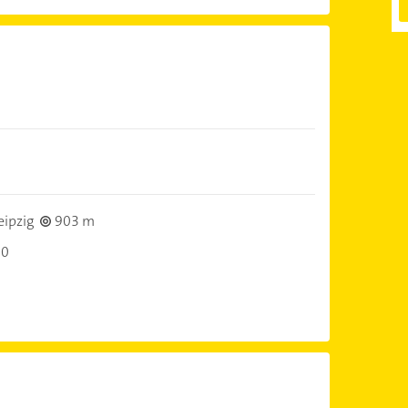
eipzig
903 m
00