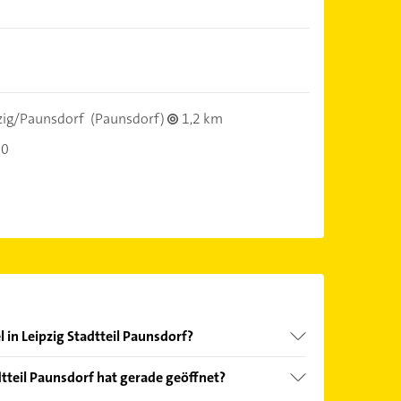
zig/Paunsdorf
(Paunsdorf)
1,2 km
00
l in Leipzig Stadtteil Paunsdorf?
nd echter Kundenmeinungen und profitieren Sie
dtteil Paunsdorf hat gerade geöffnet?
ebnisse können Sie sich einfach nach