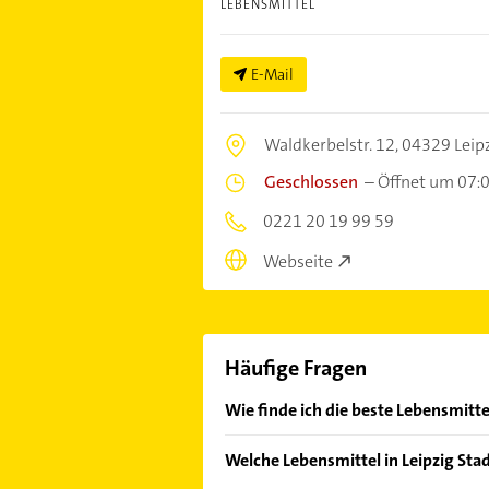
LEBENSMITTEL
E-Mail
Waldkerbelstr. 12,
04329 Leip
Geschlossen
–
Öffnet um 07:
0221 20 19 99 59
Webseite
Häufige Fragen
Wie finde ich die beste Lebensmitte
Vergleichen Sie alle Anbieter anha
Welche Lebensmittel in Leipzig Sta
von den Empfehlungen. Die Sucherg