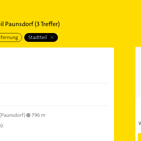
eil Paunsdorf
(
3
Treffer)
tfernung
Stadtteil
(Paunsdorf)
796 m
W
00