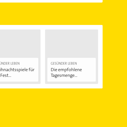
en.
Öffnungszeiten
. Bitte beachten Sie, dass diese an
önnen.
ÜNDER LEBEN
GESÜNDER LEBEN
hnachtsspiele für
Die empfohlene
Fest...
Tagesmenge
Zucker:...