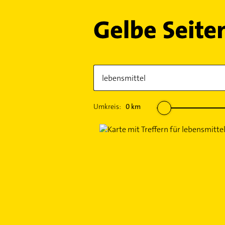
Umkreis:
0
km