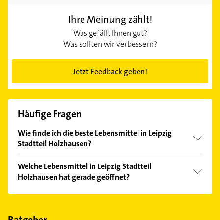
Ihre Meinung zählt!
Was gefällt Ihnen gut?
Was sollten wir verbessern?
Jetzt Feedback geben!
Häufige Fragen
Wie finde ich die beste Lebensmittel in Leipzig
Stadtteil Holzhausen?
Vergleichen Sie alle Anbieter anhand echter
Welche Lebensmittel in Leipzig Stadtteil
Kundenmeinungen und profitieren Sie von den
Holzhausen hat gerade geöffnet?
Empfehlungen. Die Suchergebnisse können Sie sich
einfach nach
Bewertungen
sortiert anzeigen lassen.
Im Anbieter-Bereich finden Sie alle
Öffnungszeiten
.
Bitte beachten Sie, dass diese an Sonn- und
Feiertagen abweichen können.
Ratgeber