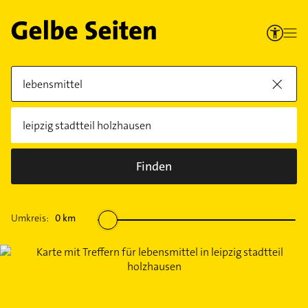
Finden
Umkreis:
0
km