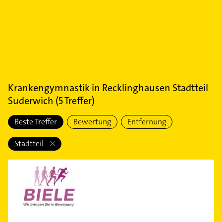
Krankengymnastik
in
Recklinghausen Stadtteil
Suderwich
(
5
Treffer)
Beste Treffer
Bewertung
Entfernung
Stadtteil