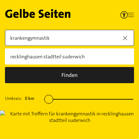
Finden
Umkreis:
0
km