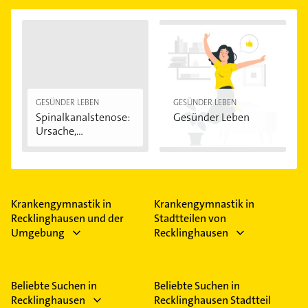
werden, bei chronisch Kranken 200 Euro.
notwendig, die Krankenkasse zahlt aber oft einen
reguläre Krankengymnastik kosten oft 30 bis 40
Zuschuss oder übernimmt sogar alle Kosten.
Euro. Bei neurologischen Anwendungen wie bei
Informiere dich dazu bei deiner
Parkinson-Erkrankten liegen die Kosten höher,
Krankenversicherung.
Gruppenanwendungen wie Rückenschulen sind
günstiger.
GESÜNDER LEBEN
GESÜNDER LEBEN
Spinalkanalstenose:
Gesünder Leben
Ursache,
Symptome...
Krankengymnastik in
Krankengymnastik in
Recklinghausen und der
Stadtteilen von
Umgebung
Recklinghausen
Beliebte Suchen in
Beliebte Suchen in
Recklinghausen
Recklinghausen Stadtteil