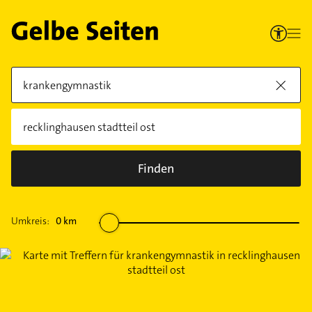
Finden
Umkreis:
0
km