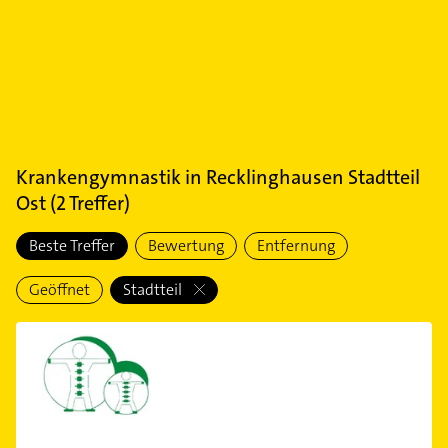
Krankengymnastik
in
Recklinghausen Stadtteil
Ost
(
2
Treffer)
Beste Treffer
Bewertung
Entfernung
Geöffnet
Stadtteil