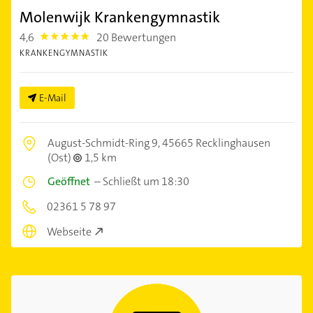
Molenwijk Krankengymnastik
4,6
20 Bewertungen
4.6
KRANKENGYMNASTIK
E-Mail
August-Schmidt-Ring 9,
45665 Recklinghausen
(Ost)
1,5 km
Geöffnet
–
Schließt um 18:30
02361 5 78 97
Webseite